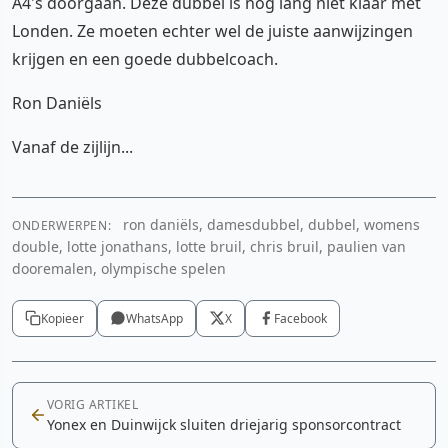
A4's doorgaan. Deze dubbel is nog lang niet klaar met
Londen. Ze moeten echter wel de juiste aanwijzingen
krijgen en een goede dubbelcoach.
Ron Daniëls
Vanaf de zijlijn...
ron daniëls, damesdubbel, dubbel, womens
ONDERWERPEN:
double, lotte jonathans, lotte bruil, chris bruil, paulien van
dooremalen, olympische spelen
Kopieer
WhatsApp
X
Facebook
VORIG ARTIKEL
Yonex en Duinwijck sluiten driejarig sponsorcontract