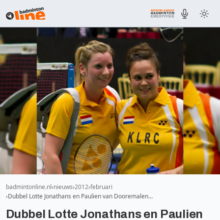
badmintonline.nl
nieuws
2012
februari
Dubbel Lotte Jonathans en Paulien van Dooremalen…
Dubbel Lotte Jonathans en Paulien