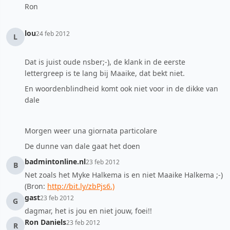
Ron
lou
24 feb 2012
L
Dat is juist oude nsber;-), de klank in de eerste
lettergreep is te lang bij Maaike, dat bekt niet.
En woordenblindheid komt ook niet voor in de dikke van
dale
Morgen weer una giornata particolare
De dunne van dale gaat het doen
badmintonline.nl
23 feb 2012
B
Net zoals het Myke Halkema is en niet Maaike Halkema ;-)
(Bron:
http://bit.ly/zbPjs6.)
gast
23 feb 2012
G
dagmar, het is jou en niet jouw, foei!!
Ron Daniels
23 feb 2012
R