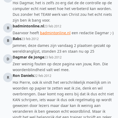
Hoi Dagmar, het is zelfs zo erg dat de de controlle op de
computer echt niet weet hoe het verbeterd kan worden.
Dus zonder het TEAM werk van Christ zou het echt niets
zijn ben ik bang voor.
badmintonline.nl
23 feb 2012
B
Daarvoor heeft
badmintonline.nl
een redactie Dagmar ;-)
Babs
23 feb 2012
B
Jammer, deze dames zijn vandaag 2 plaatsen gezakt op
wereldranglijst, stonden 23 en staan nu op 25
Dagmar de Jonge
23 feb 2012
D
Zeer weinig fouten op deze pagina van jouw, Ron. Die
woordenblindheid valt wel mee.
Ron Daniels
22 feb 2012
R
Hoi Pierre, ook ik vindt het verschrikkelijk moeilijk om in
woorden op papier te zetten wat ik zie, denk en wil
overbrengen. Daar komt nog eens bij dat ik dus echt niet
KAN schrijven, iets waar ik dus ook regelmatig op wordt
gewezen door lezers maar daar kan ik weinig aan
veranderen ik ben gewoon echt woordblind. Maar ik
vindt het wel belangrijk dat een trainer schrijft en zeker