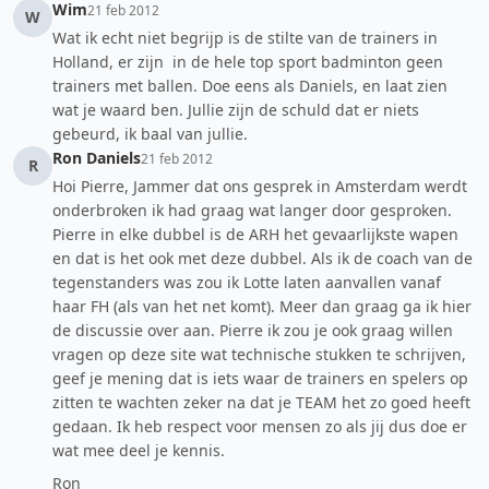
Wim
21 feb 2012
W
Wat ik echt niet begrijp is de stilte van de trainers in
Holland, er zijn in de hele top sport badminton geen
trainers met ballen. Doe eens als Daniels, en laat zien
wat je waard ben. Jullie zijn de schuld dat er niets
gebeurd, ik baal van jullie.
Ron Daniels
21 feb 2012
R
Hoi Pierre, Jammer dat ons gesprek in Amsterdam werdt
onderbroken ik had graag wat langer door gesproken.
Pierre in elke dubbel is de ARH het gevaarlijkste wapen
en dat is het ook met deze dubbel. Als ik de coach van de
tegenstanders was zou ik Lotte laten aanvallen vanaf
haar FH (als van het net komt). Meer dan graag ga ik hier
de discussie over aan. Pierre ik zou je ook graag willen
vragen op deze site wat technische stukken te schrijven,
geef je mening dat is iets waar de trainers en spelers op
zitten te wachten zeker na dat je TEAM het zo goed heeft
gedaan. Ik heb respect voor mensen zo als jij dus doe er
wat mee deel je kennis.
Ron