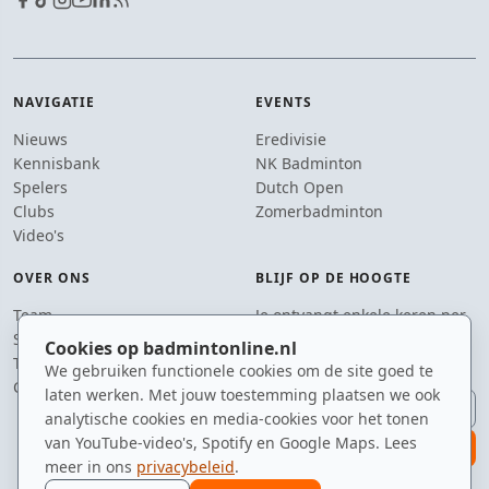
NAVIGATIE
EVENTS
Nieuws
Eredivisie
Kennisbank
NK Badminton
Spelers
Dutch Open
Clubs
Zomerbadminton
Video's
OVER ONS
BLIJF OP DE HOOGTE
Team
Je ontvangt enkele keren per
Supporters
jaar een e-mail met het
Cookies op badmintonline.nl
Tip de redactie
laatste badmintonnieuws.
We gebruiken functionele cookies om de site goed te
Contact
laten werken. Met jouw toestemming plaatsen we ook
E-mailadres
analytische cookies en media-cookies voor het tonen
van YouTube-video's, Spotify en Google Maps. Lees
aanmelden
meer in ons
privacybeleid
.