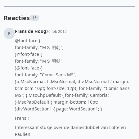
Reacties
15
Frans de Hoog
26 feb 2012
F
@font-face {
font-family: "ＭＳ 明朝";
}@font-face {
font-family: "ＭＳ 明朝";
}@font-face {
font-family: "Comic Sans MS";
}p.MsoNormal, li.MsoNormal, div.MsoNormal { margin:
0cm 0cm 10pt; font-size: 12pt; font-family: "Comic Sans
MS"; }.MsoChpDefault { font-family: Cambria;
}.MsoPapDefault { margin-bottom: 10pt;
}div.WordSection1 { page: WordSection1; }
Frans :
Interessant stukje over de damesdubbel van Lotte en
Paulien.