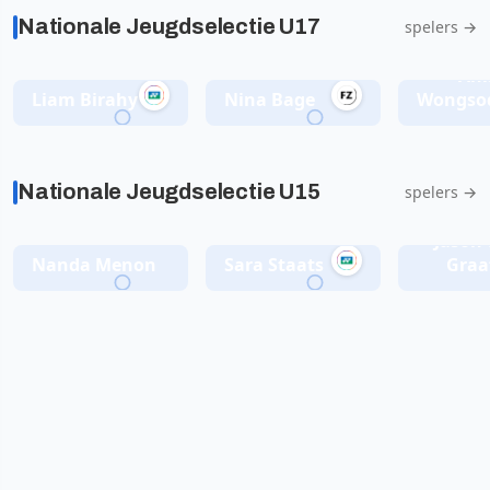
Nationale Jeugdselectie U17
spelers →
Ani
Liam Birahy
Nina Bage
Wongso
Nationale Jeugdselectie U15
spelers →
Jason 
Nanda Menon
Sara Staats
Graa