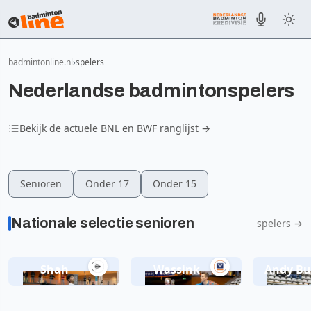
badmintonline.nl
spelers
Nederlandse badmintonspelers
Bekijk de actuele BNL en BWF ranglijst →
Senioren
Onder 17
Onder 15
Nationale selectie senioren
spelers →
Vihaan
Brian
Shah
Wassink
Andy Bu