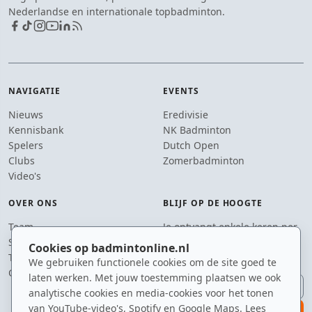
Nederlandse en internationale topbadminton.
NAVIGATIE
EVENTS
Nieuws
Eredivisie
Kennisbank
NK Badminton
Spelers
Dutch Open
Clubs
Zomerbadminton
Video's
OVER ONS
BLIJF OP DE HOOGTE
Team
Je ontvangt enkele keren per
Supporters
jaar een e-mail met het
Cookies op badmintonline.nl
Tip de redactie
laatste badmintonnieuws.
We gebruiken functionele cookies om de site goed te
Contact
laten werken. Met jouw toestemming plaatsen we ook
E-mailadres
analytische cookies en media-cookies voor het tonen
van YouTube-video's, Spotify en Google Maps. Lees
aanmelden