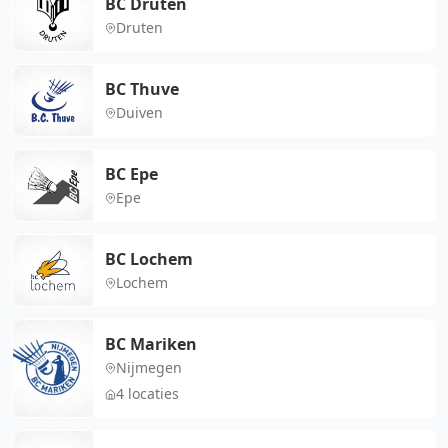
BC Druten
Druten
BC Thuve
Duiven
BC Epe
Epe
BC Lochem
Lochem
BC Mariken
Nijmegen
4 locaties