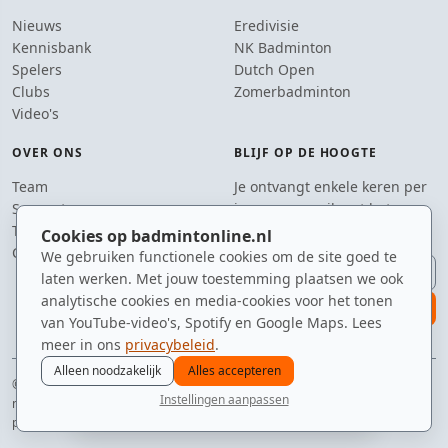
Nieuws
Eredivisie
Kennisbank
NK Badminton
Spelers
Dutch Open
Clubs
Zomerbadminton
Video's
OVER ONS
BLIJF OP DE HOOGTE
Team
Je ontvangt enkele keren per
Supporters
jaar een e-mail met het
Tip de redactie
laatste badmintonnieuws.
Cookies op badmintonline.nl
Contact
We gebruiken functionele cookies om de site goed te
E-mailadres
laten werken. Met jouw toestemming plaatsen we ook
analytische cookies en media-cookies voor het tonen
aanmelden
van YouTube-video's, Spotify en Google Maps. Lees
meer in ons
privacybeleid
.
Alleen noodzakelijk
Alles accepteren
© 2010–2026 badmintonline.nl · altijd op zoek naar de perfecte tumbling
Instellingen aanpassen
netshot
nieuws
spelers
ranglijst
zomer
menu
privacy
disclaimer
versie
cookies