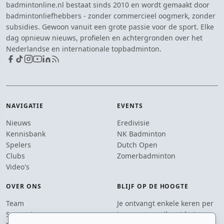
badmintonline.nl bestaat sinds 2010 en wordt gemaakt door
badmintonliefhebbers - zonder commercieel oogmerk, zonder
subsidies. Gewoon vanuit een grote passie voor de sport. Elke
dag opnieuw nieuws, profielen en achtergronden over het
Nederlandse en internationale topbadminton.
NAVIGATIE
EVENTS
Nieuws
Eredivisie
Kennisbank
NK Badminton
Spelers
Dutch Open
Clubs
Zomerbadminton
Video's
OVER ONS
BLIJF OP DE HOOGTE
Team
Je ontvangt enkele keren per
Supporters
jaar een e-mail met het