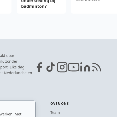
onderkleding bij
badminton?
akt door
rk, zonder
port. Elke dag
het Nederlandse en
OVER ONS
Team
 werken. Met