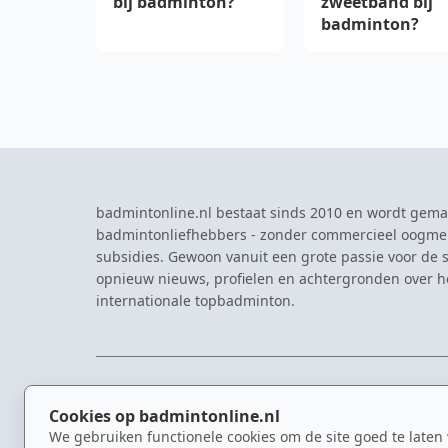
bij badminton?
zweetband bij
badminton?
badmintonline.nl bestaat sinds 2010 en wordt gema
badmintonliefhebbers - zonder commercieel oogme
subsidies. Gewoon vanuit een grote passie voor de s
opnieuw nieuws, profielen en achtergronden over 
internationale topbadminton.
NAVIGATIE
EVENTS
Cookies op badmintonline.nl
Nieuws
Eredivisie
We gebruiken functionele cookies om de site goed te laten