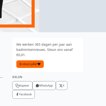
We werken 365 dagen per jaar aan
badmintonnieuws. Steun ons vanaf
€0,01.
Ik steun jullie!
DELEN
Kopieer
WhatsApp
X
Facebook