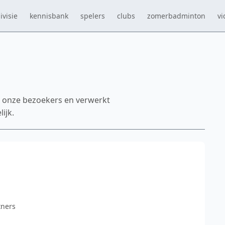
ivisie
kennisbank
spelers
clubs
zomerbadminton
vi
n onze bezoekers en verwerkt
ijk.
tners