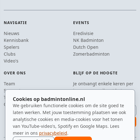
NAVIGATIE
EVENTS
Nieuws
Eredivisie
Kennisbank
NK Badminton
Spelers
Dutch Open
Clubs
Zomerbadminton
Video's
OVER ONS
BLIJF OP DE HOOGTE
Team
Je ontvangt enkele keren per
Supporters
jaar een e-mail met het
Tip de redactie
laatste badmintonnieuws.
Cookies op badmintonline.nl
Contact
We gebruiken functionele cookies om de site goed te
E-mailadres
laten werken. Met jouw toestemming plaatsen we ook
analytische cookies en media-cookies voor het tonen
aanmelden
van YouTube-video's, Spotify en Google Maps. Lees
meer in ons
privacybeleid
.