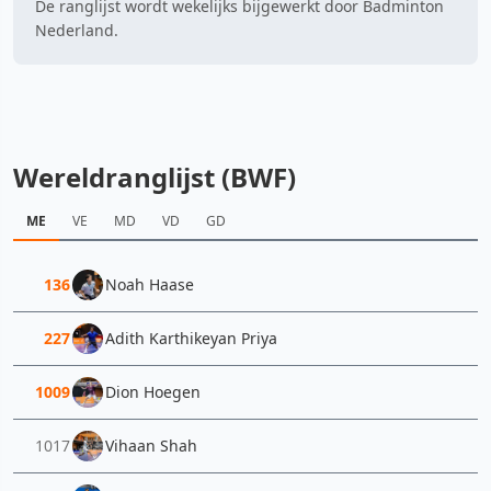
De ranglijst wordt wekelijks bijgewerkt door Badminton
Nederland.
Wereldranglijst (BWF)
ME
VE
MD
VD
GD
136
Noah Haase
227
Adith Karthikeyan Priya
1009
Dion Hoegen
1017
Vihaan Shah