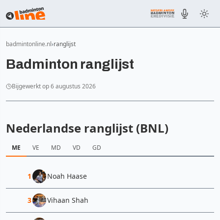
badmintonline.nl
ranglijst
Badminton ranglijst
Bijgewerkt op 6 augustus 2026
Nederlandse ranglijst (BNL)
ME
VE
MD
VD
GD
1
Noah Haase
3
Vihaan Shah