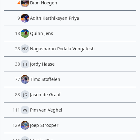
4
Dion Hoegen
9
Adith Karthikeyan Priya
18
Quinn Jens
28
Nagasharan Podala Vengatesh
NV
38
Jordy Haase
JH
77
Timo Stoffelen
83
Jason de Graaf
JG
111
Pim van Veghel
PV
129
Joep Strooper