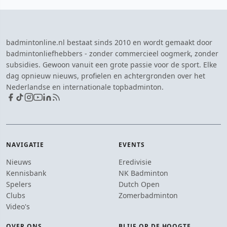
badmintonline.nl bestaat sinds 2010 en wordt gemaakt door
badmintonliefhebbers - zonder commercieel oogmerk, zonder
subsidies. Gewoon vanuit een grote passie voor de sport. Elke
dag opnieuw nieuws, profielen en achtergronden over het
Nederlandse en internationale topbadminton.
NAVIGATIE
EVENTS
Nieuws
Eredivisie
Kennisbank
NK Badminton
Spelers
Dutch Open
Clubs
Zomerbadminton
Video's
OVER ONS
BLIJF OP DE HOOGTE