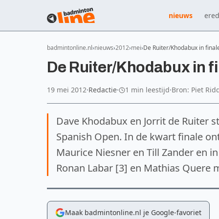
nieuws
ered
badmintonline.nl
nieuws
2012
mei
De Ruiter/Khodabux in fina
De Ruiter/Khodabux in f
19 mei 2012
·
Redactie
·
1 min leestijd
·
Bron: Piet Rid
Dave Khodabux en Jorrit de Ruiter s
Spanish Open. In de kwart finale o
Maurice Niesner en Till Zander en in
Ronan Labar [3] en Mathias Quere m
Maak badmintonline.nl je Google-favoriet