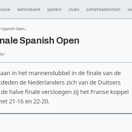
ivisie
kennisbank
spelers
clubs
zomerbadminton
vi
le Spanish Open…
inale Spanish Open
der
taan in het mannendubbel in de finale van de
ntdeden de Nederlanders zich van de Duitsers
 de halve finale versloegen zij het Franse koppel
et 21-16 en 22-20.