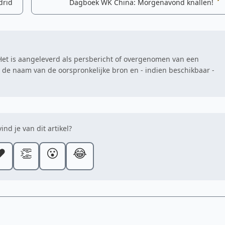
drid
Dagboek WK China: Morgenavond knallen!
. Het is aangeleverd als persbericht of overgenomen van een
at de naam van de oorspronkelijke bron en - indien beschikbaar -
ind je van dit artikel?
️
👏
😮
😂