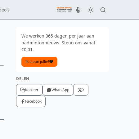
deo's
We werken 365 dagen per jaar aan
badmintonnieuws. Steun ons vanaf
€0,01.
Ik steun jullie!
DELEN
Kopieer
WhatsApp
X
Facebook