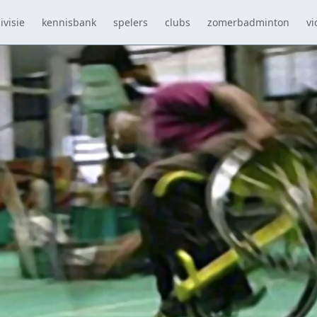
ivisie
kennisbank
spelers
clubs
zomerbadminton
vi