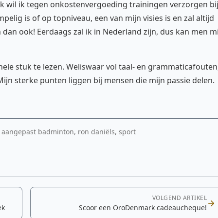
 wil ik tegen onkostenvergoeding trainingen verzorgen bi
elig is of op topniveau, een van mijn visies is en zal altijd
m dan ook! Eerdaags zal ik in Nederland zijn, dus kan men mi
ele stuk te lezen. Weliswaar vol taal- en grammaticafouten
Mijn sterke punten liggen bij mensen die mijn passie delen.
 aangepast badminton, ron daniëls, sport
VOLGEND ARTIKEL
ek
Scoor een OroDenmark cadeaucheque!