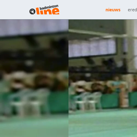
nieuws
ered