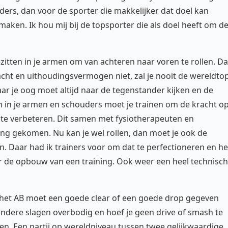
nders, dan voor de sporter die makkelijker dat doel kan
aken. Ik hou mij bij de topsporter die als doel heeft om d
itten in je armen om van achteren naar voren te rollen. Da
kracht en uithoudingsvermogen niet, zal je nooit de wereldto
ar je oog moet altijd naar de tegenstander kijken en de
en in je armen en schouders moet je trainen om de kracht o
 te verbeteren. Dit samen met fysiotherapeuten en
ing gekomen. Nu kan je wel rollen, dan moet je ook de
. Daar had ik trainers voor om dat te perfectioneren en h
 de opbouw van een training. Ook weer een heel technisch
bij het AB moet een goede clear of een goede drop gegeven
andere slagen overbodig en hoef je geen drive of smash te
en. Een partij op wereldniveau tussen twee gelijkwaardige