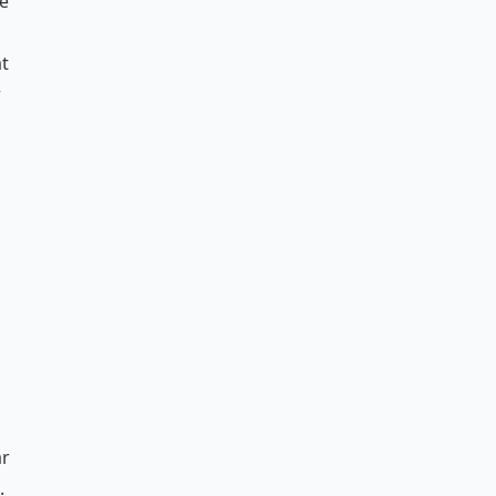
de
at
r
ar
.