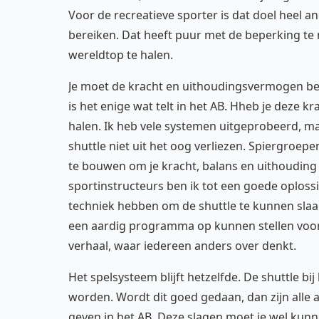
Voor de recreatieve sporter is dat doel heel a
bereiken. Dat heeft puur met de beperking te m
wereldtop te halen.
Je moet de kracht en uithoudingsvermogen bez
is het enige wat telt in het AB. Hheb je deze 
halen. Ik heb vele systemen uitgeprobeerd, ma
shuttle niet uit het oog verliezen. Spiergroep
te bouwen om je kracht, balans en uithouding
sportinstructeurs ben ik tot een goede oploss
techniek hebben om de shuttle te kunnen slaan
een aardig programma op kunnen stellen voor
verhaal, waar iedereen anders over denkt.
Het spelsysteem blijft hetzelfde. De shuttle 
worden. Wordt dit goed gedaan, dan zijn alle 
geven in het AB. Deze slagen moet je wel kunn