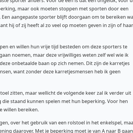
aste sporter anders. Voor de een is dat een ongeluk, voor 
erking, maar ook moeten stoppen met sporten door een
. Een aangepaste sporter blijft doorgaan om te bereiken w
ant hij of zij heeft al zo veel op moeten geven in zijn of haa
jpen en willen hun vrije tijd besteden om deze sporters te
gaan noemen, maar deze vrijwilliges weten zelf wel wie ik
deze onbetaalde baan op zich nemen. Dit zijn de karretjes
nsen, want zonder deze karretjesmensen heb ik geen
stoel zitten, maar wellicht de volgende keer zal ik verder uit
g die staand kunnen spelen met hun beperking. Voor hen
e willen bereiken.
en, over het gebruik van een rolstoel in het enkelspel, ma
 mening daarover. Met je beperking moet je van A naar B gaan