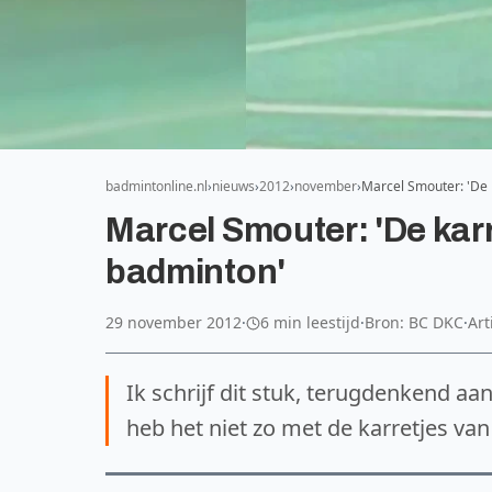
badmintonline.nl
nieuws
2012
november
Marcel Smouter: 'De 
Marcel Smouter: 'De kar
badminton'
29 november 2012
·
6 min leestijd
·
Bron: BC DKC
·
Art
Ik schrijf dit stuk, terugdenkend aa
heb het niet zo met de karretjes va