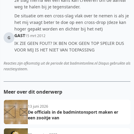
2e slag hierna wel een kans kan creeeren om de aanval
weg te halen bij je tegenstander.
De situatie om een cross-slag vlak over te nemen is als je
het mij vraagt beter te doe op een cross-drop (deze kan
hoger gepakt worden en dichter bij het net)
GAST
15 mrt 2012
G
IK ZIE GEEN FOUT? IK BEN OOK GEEN TOP SPELER DUS
VOOR MIJ IS HET NIET VAN TOEPASSING
Reacties zijn afkomstig uit de periode dat badmintonline.nl Disqus gebruikte als
reactiesysteem.
Meer over dit onderwerp
13 juni 2026
De officials in de badmintonsport maken er
een zooitje van