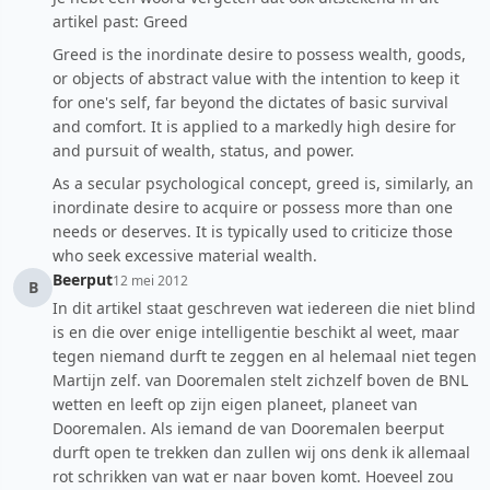
artikel past: Greed
Greed is the inordinate desire to possess wealth, goods,
or objects of abstract value with the intention to keep it
for one's self, far beyond the dictates of basic survival
and comfort. It is applied to a markedly high desire for
and pursuit of wealth, status, and power.
As a secular psychological concept, greed is, similarly, an
inordinate desire to acquire or possess more than one
needs or deserves. It is typically used to criticize those
who seek excessive material wealth.
Beerput
12 mei 2012
B
In dit artikel staat geschreven wat iedereen die niet blind
is en die over enige intelligentie beschikt al weet, maar
tegen niemand durft te zeggen en al helemaal niet tegen
Martijn zelf. van Dooremalen stelt zichzelf boven de BNL
wetten en leeft op zijn eigen planeet, planeet van
Dooremalen. Als iemand de van Dooremalen beerput
durft open te trekken dan zullen wij ons denk ik allemaal
rot schrikken van wat er naar boven komt. Hoeveel zou