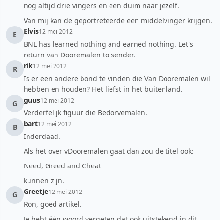
nog altijd drie vingers en een duim naar jezelf.
Van mij kan de geportreteerde een middelvinger krijgen.
Elvis
12 mei 2012
E
BNL has learned nothing and earned nothing. Let's
return van Dooremalen to sender.
rik
12 mei 2012
R
Is er een andere bond te vinden die Van Dooremalen wil
hebben en houden? Het liefst in het buitenland.
guus
12 mei 2012
G
Verderfelijk figuur die Bedorvemalen.
bart
12 mei 2012
B
Inderdaad.
Als het over vDooremalen gaat dan zou de titel ook:
Need, Greed and Cheat
kunnen zijn.
Greetje
12 mei 2012
G
Ron, goed artikel.
Je hebt één woord vergeten dat ook uitstekend in dit