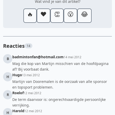
Wat vind je van dit artikel?
🔥
❤️
👏
😮
😂
Reacties
14
badmintonfan@hotmail.com
14 mei 2012
B
Mag die kop van Martijn misschien van de hoofdpagina
af? Bij voorbaat dank.
Hugo
13 mei 2012
H
Martijn van Dooremalen is de oorzaak van alle sponsor
en topsport problemen.
Roelof
12 mei 2012
R
De term daarvoor is: ongerechtvaardigde persoonlijke
verrijking.
Harold
12 mei 2012
H