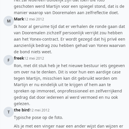
geschoten werd Martijn voor een spiegel stond, dat is de
manier waarop van Dooremalen aan zelfreflectie doet.
Mark
12 mei 2012
M
Ik hoor al geruime tijd dat er verhalen de ronde gaan dat
van Dooremalen zichzelf persoonlijk verrijkt zou hebben
aan het Yonex-contract. Er wordt gezegd dat hij privé een
aanzienlijk bedrag zou hebben gehad van Yonex waarvan
de bond niets weet.
freek
12 mei 2012
F
Ron, met dit stuk heb je het nieuwe bestuur iets gegeven
om over na te denken. Dit is voor hun een aardige case
tegen Martijn, misschien kan dit gebruikt worden om
Martijn er nu eindelijk uit te krijgen of hem aan te
spreken op immoreel, onprofessioneel en zelfverrijkend
gedrag dat door iedereen al werd vermoed en nu ook
gelezen.
the bird
12 mei 2012
T
Typische pose op de foto.
Als je met een vinger naar een ander wijst dan wijzen er