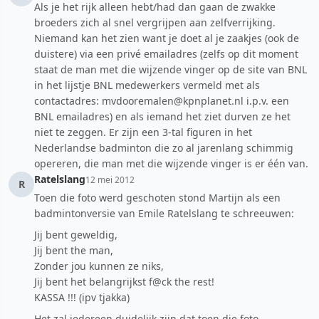
Als je het rijk alleen hebt/had dan gaan de zwakke
broeders zich al snel vergrijpen aan zelfverrijking.
Niemand kan het zien want je doet al je zaakjes (ook de
duistere) via een privé emailadres (zelfs op dit moment
staat de man met die wijzende vinger op de site van BNL
in het lijstje BNL medewerkers vermeld met als
contactadres: mvdooremalen@kpnplanet.nl i.p.v. een
BNL emailadres) en als iemand het ziet durven ze het
niet te zeggen. Er zijn een 3-tal figuren in het
Nederlandse badminton die zo al jarenlang schimmig
opereren, die man met die wijzende vinger is er één van.
Ratelslang
12 mei 2012
R
Toen die foto werd geschoten stond Martijn als een
badmintonversie van Emile Ratelslang te schreeuwen:
Jij bent geweldig,
Jij bent the man,
Zonder jou kunnen ze niks,
Jij bent het belangrijkst f@ck the rest!
KASSA !!! (ipv tjakka)
Het zal iedereen duidelijk zijn dat toen die foto