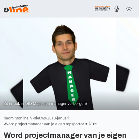
Zit er ook in Jelle Maas een manager verborgen?
badmintonline.nl
nieuws
2013
januari
Word projectmanager van je eigen topsportcarriÃ¨re…
Word projectmanager van je eigen