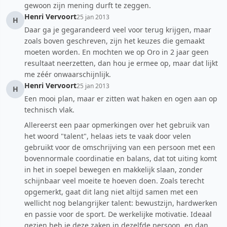
gewoon zijn mening durft te zeggen.
Henri Vervoort
25 jan 2013
H
Daar ga je gegarandeerd veel voor terug krijgen, maar
zoals boven geschreven, zijn het keuzes die gemaakt
moeten worden. En mochten we op Oro in 2 jaar geen
resultaat neerzetten, dan hou je ermee op, maar dat lijkt
me zéér onwaarschijnlijk.
Henri Vervoort
25 jan 2013
H
Een mooi plan, maar er zitten wat haken en ogen aan op
technisch vlak.
Allereerst een paar opmerkingen over het gebruik van
het woord "talent", helaas iets te vaak door velen
gebruikt voor de omschrijving van een persoon met een
bovennormale coordinatie en balans, dat tot uiting komt
in het in soepel bewegen en makkelijk slaan, zonder
schijnbaar veel moeite te hoeven doen. Zoals terecht
opgemerkt, gaat dit lang niet altijd samen met een
wellicht nog belangrijker talent: bewustzijn, hardwerken
en passie voor de sport. De werkelijke motivatie. Ideaal
gezien heb je deze zaken in dezelfde persoon, en dan