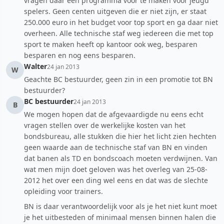
vragen daar een programma voor te maken voor jeugd
spelers. Geen centen uitgeven die er niet zijn, er staat
250.000 euro in het budget voor top sport en ga daar niet
overheen. Alle technische staf weg iedereen die met top
sport te maken heeft op kantoor ook weg, besparen
besparen en nog eens besparen.
Walter
24 jan 2013
W
Geachte BC bestuurder, geen zin in een promotie tot BN
bestuurder?
BC bestuurder
24 jan 2013
B
We mogen hopen dat de afgevaardigde nu eens echt
vragen stellen over de werkelijke kosten van het
bondsbureau, alle stukken die hier het licht zien hechten
geen waarde aan de technische staf van BN en vinden
dat banen als TD en bondscoach moeten verdwijnen. Van
wat men mijn doet geloven was het overleg van 25-08-
2012 het over een ding wel eens en dat was de slechte
opleiding voor trainers.
BN is daar verantwoordelijk voor als je het niet kunt moet
je het uitbesteden of minimaal mensen binnen halen die