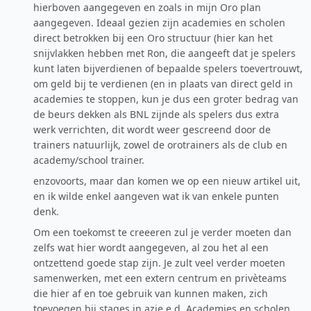
hierboven aangegeven en zoals in mijn Oro plan
aangegeven. Ideaal gezien zijn academies en scholen
direct betrokken bij een Oro structuur (hier kan het
snijvlakken hebben met Ron, die aangeeft dat je spelers
kunt laten bijverdienen of bepaalde spelers toevertrouwt,
om geld bij te verdienen (en in plaats van direct geld in
academies te stoppen, kun je dus een groter bedrag van
de beurs dekken als BNL zijnde als spelers dus extra
werk verrichten, dit wordt weer gescreend door de
trainers natuurlijk, zowel de orotrainers als de club en
academy/school trainer.
enzovoorts, maar dan komen we op een nieuw artikel uit,
en ik wilde enkel aangeven wat ik van enkele punten
denk.
Om een toekomst te creeeren zul je verder moeten dan
zelfs wat hier wordt aangegeven, al zou het al een
ontzettend goede stap zijn. Je zult veel verder moeten
samenwerken, met een extern centrum en privèteams
die hier af en toe gebruik van kunnen maken, zich
toevoegen bij stages in azie e.d. Academies en scholen