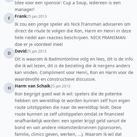
Idee voor een sponsor: Cup a Soup, iedereen is een
manager!
Frank
25 jan 2013
F
Ik zou een jonge speler als Nick Fransman adviseren om
direct de route te volgen die Ron, Harm en Henri in deze
hele riedel aan reacties beschrijven. NICK FRANSMAN
doe er je voordeel mee!
David
25 jan 2013
D
Dit is waarom ik Badmintonline volg en lees, dit is de info
die ik wil lezen, dit is de bezieling die ik nergens anders
kan vinden. Compliment voor Henri, Ron en Harm voor de
waardevolle en constructieve discussie.
Harm van Schaik
25 jan 2013
H
Ron begrijpt goed wat ik wil: spelers die de potentie
hebben om wereldtop te worden kunnen zelf hun eigen
route uitstippelen die naar de wereldtop leidt. Deze
route kunnen ze zelf uitstippelen omdat ze financieel
onafhankelijk worden: een speler krijgt geld vanuit de
bond en van andere inkomstenbronnen (sponsoren,
familie, clinics geven, werken, ...). Waarom ik wil dat