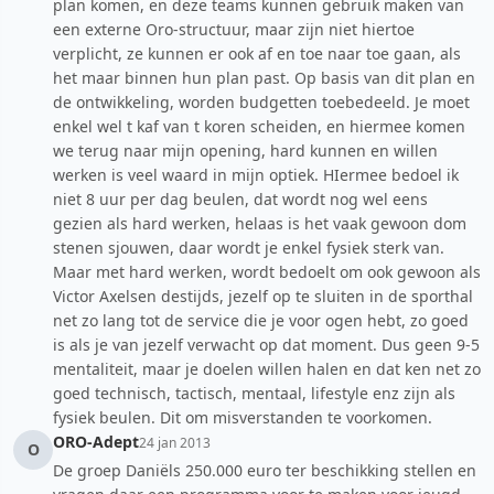
plan komen, en deze teams kunnen gebruik maken van
een externe Oro-structuur, maar zijn niet hiertoe
verplicht, ze kunnen er ook af en toe naar toe gaan, als
het maar binnen hun plan past. Op basis van dit plan en
de ontwikkeling, worden budgetten toebedeeld. Je moet
enkel wel t kaf van t koren scheiden, en hiermee komen
we terug naar mijn opening, hard kunnen en willen
werken is veel waard in mijn optiek. HIermee bedoel ik
niet 8 uur per dag beulen, dat wordt nog wel eens
gezien als hard werken, helaas is het vaak gewoon dom
stenen sjouwen, daar wordt je enkel fysiek sterk van.
Maar met hard werken, wordt bedoelt om ook gewoon als
Victor Axelsen destijds, jezelf op te sluiten in de sporthal
net zo lang tot de service die je voor ogen hebt, zo goed
is als je van jezelf verwacht op dat moment. Dus geen 9-5
mentaliteit, maar je doelen willen halen en dat ken net zo
goed technisch, tactisch, mentaal, lifestyle enz zijn als
fysiek beulen. Dit om misverstanden te voorkomen.
ORO-Adept
24 jan 2013
O
De groep Daniëls 250.000 euro ter beschikking stellen en