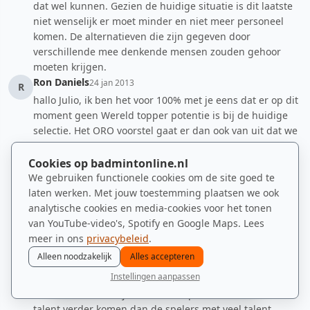
dat wel kunnen. Gezien de huidige situatie is dit laatste
niet wenselijk er moet minder en niet meer personeel
komen. De alternatieven die zijn gegeven door
verschillende mee denkende mensen zouden gehoor
moeten krijgen.
Ron Daniels
24 jan 2013
R
hallo Julio, ik ben het voor 100% met je eens dat er op dit
moment geen Wereld topper potentie is bij de huidige
selectie. Het ORO voorstel gaat er dan ook van uit dat we
met de jeugd gaan werken en dat spelers die ouder dan
21 misschien 22 gewoon voor zichzelf moeten zorgen
Cookies op badmintonline.nl
eventueel met een bijdrage van de bond in hun eigen
We gebruiken functionele cookies om de site goed te
team.
laten werken. Met jouw toestemming plaatsen we ook
analytische cookies en media-cookies voor het tonen
In de jeugd die er nu is zou ik wel investeren maar dan
van YouTube-video's, Spotify en Google Maps. Lees
op een manier die ver bij het huidige systeem vandaan
meer in ons
privacybeleid
.
is. Dat is het geen Harm, Henri en ik het over hebben. In
Alleen noodzakelijk
Alles accepteren
ons voorstel komen geen spelers voor die nu in de
senioren selectie zitten. Wel spelers uit de U17 en U19.
Instellingen aanpassen
nieuws
spelers
ranglijst
zomer
menu
Veder is het zo dat juist vaak de spelers met wat minder
talent verder komen dan de spelers met veel talent,