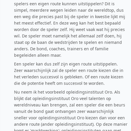
spelers een eigen route kunnen uitstippelen? Dit is
simpel, meerdere wegen leiden naar de wereldtop, dus
een weg die precies past bij de speler in kwestie lijkt mij
het meest effectief. En deze weg kan het best bepaald
worden door de speler zelf. Hij weet vaak wat hij precies
wil. De speler moet namelijk het allemaal zelf doen, hij
staat op de baan de wedstrijden te spelen en niemand
anders. De bond, coaches, trainers en of familie
begeleiden alleen maar.
Een speler kan dus zelf zijn eigen route uitstippelen.
Zeer waarschijnlijk zal de speler een route kiezen die in
het verleden succesvol is gebleken. Of een route kiezen
die de potentie heeft om succesvol te worden.
Nu neem ik het voorbeeld opleidingsinstituut Oro. Als
blijkt dat opleidingsinstituut Oro veel talenten op
wereldniveau kan brengen, zal een speler die een beurs
vanuit de bond gaat ontvangen zeer waarschijnlijk
sneller voor opleidingsinstituut Oro kiezen dan voor een
andere route (ander opleidingsinstituut). Op deze manier
komt er 'marktwerking': opleidingsinstituten gaan met