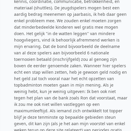
kennis, coordinatie, communicatie, betrokkenheid, en
materiaal (shuttles). De jeugdspelers mogen best een
aardig bedrag meenemen op jaarbasis, ik heb daar geen
enkel probleem mee. We zouden enkel moeten zorgen
dat minderbedeelde kinderen wel gratis mee mogen
doen. Het gelijk "in de watten leggen" van mindere
hoogvliegers, vind ik behoorlijk afremmend werken is
mijn ervaring. Dat de bond bijvoorbeeld de deelname
van al deze spelers aan bijvoorbeeld 6 nationale
toernooien betaald (inschrijfgeld) zou al genoeg zijn
boven de eerder genoemde zaken. Wanneer hier spelers
echt een stap willen zetten, heb je gewoon geld nodig en
het geld zal toch vooral naar het echt opzetten van
topbadminton moeten gaan in mijn mening. Als je
weinig hebt, kun je weinig uitgeven: Ik ben ook niet
tegen het plan van de bank zoals Ron dat voorstaat, maar
ik zou me ook niet willen vastleggen op een
maximumleeftijd. Als iemand zich ontwikkelt tot topper
blijf je deze tenminste op bepaalde gebieden steun
geven, dit kan zijn (als je het aan mijn voorstel van enkel
weken terug op deze site relateert) van periodes gratis