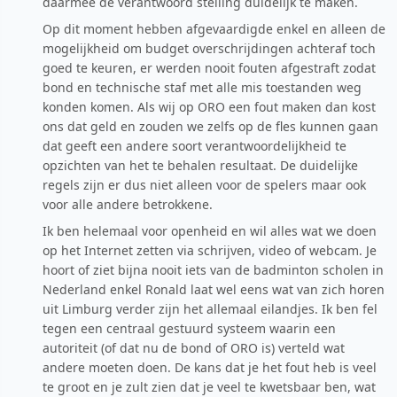
daarmee de verantwoord stelling duidelijk te maken.
Op dit moment hebben afgevaardigde enkel en alleen de
mogelijkheid om budget overschrijdingen achteraf toch
goed te keuren, er werden nooit fouten afgestraft zodat
bond en technische staf met alle mis toestanden weg
konden komen. Als wij op ORO een fout maken dan kost
ons dat geld en zouden we zelfs op de fles kunnen gaan
dat geeft een andere soort verantwoordelijkheid te
opzichten van het te behalen resultaat. De duidelijke
regels zijn er dus niet alleen voor de spelers maar ook
voor alle andere betrokkene.
Ik ben helemaal voor openheid en wil alles wat we doen
op het Internet zetten via schrijven, video of webcam. Je
hoort of ziet bijna nooit iets van de badminton scholen in
Nederland enkel Ronald laat wel eens wat van zich horen
uit Limburg verder zijn het allemaal eilandjes. Ik ben fel
tegen een centraal gestuurd systeem waarin een
autoriteit (of dat nu de bond of ORO is) verteld wat
andere moeten doen. De kans dat je het fout heb is veel
te groot en je zult zien dat je veel te kwetsbaar ben, wat