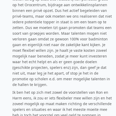
op het Orocentrum, bijdrage aan ontwikkelinsplannen
binnen een privè opzet. Dus het actief begeleiden van
privé-teams, maar ook moeten we ons realiseren dat niet
iedere potentiele topper in staat is om een team op te
zetten. Dus we moeten tzt gaan promoten dat teams een
soort van groepjes worden. Maar talenten mogen niet
verloren gaan omdat ze gewoon 100% voor badminton
gaan en eigenlijk niet naar de zakelijke kant kijken. Je
moet flexibel willen zijn. Je haalt je vaste kosten zoveel
mogelijk naar beneden, zodat je meer kunt investeren
waar het echt helpt en als er geen goede doelen
(geschikte projecten, spelers enz) zijn, dan geef je dat
niet uit, maar leg je het apart, of stop je het in de
promotie op scholen e.d. om meer mogelijke talenten in
de hallen te krijgen.
Ik ben het op zich met zowel de voorstellen van Ron en
Harm eens, ik zou er iets flexibeler mee willen zijn en het
zoveel mogelijk op maat maken richting de verschillende
spelers en situaties en waar ik het meeste moeite mee
heb is toch het voorstel om veel geld te pompen in