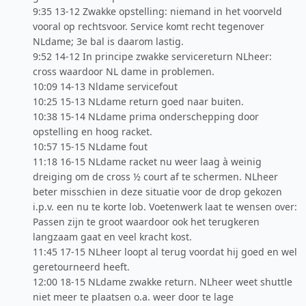
9:35 13-12 Zwakke opstelling: niemand in het voorveld
vooral op rechtsvoor. Service komt recht tegenover
NLdame; 3e bal is daarom lastig.
9:52 14-12 In principe zwakke servicereturn NLheer:
cross waardoor NL dame in problemen.
10:09 14-13 Nldame servicefout
10:25 15-13 NLdame return goed naar buiten.
10:38 15-14 NLdame prima onderschepping door
opstelling en hoog racket.
10:57 15-15 NLdame fout
11:18 16-15 NLdame racket nu weer laag à weinig
dreiging om de cross ½ court af te schermen. NLheer
beter misschien in deze situatie voor de drop gekozen
i.p.v. een nu te korte lob. Voetenwerk laat te wensen over:
Passen zijn te groot waardoor ook het terugkeren
langzaam gaat en veel kracht kost.
11:45 17-15 NLheer loopt al terug voordat hij goed en wel
geretourneerd heeft.
12:00 18-15 NLdame zwakke return. NLheer weet shuttle
niet meer te plaatsen o.a. weer door te lage