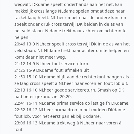
wegvalt. DKdame speelt onderhands aan het net, kan
makkelijk cross langs NLdame spelen omdat deze haar
racket laag heeft. NL heer moet naar de andere kant en
speelt onder druk cross terwijl DK beiden in de as van
het veld staan. Nldame trekt naar achter om achterin te
helpen.
20:46 13-9 NLheer speelt cross terwijl DK in de as van het
veld staan. NL Nldame trekt naar achter om te helpen en
komt daar niet meer weg.
21:12 14-9 NLheer fout servicereturn.
21:25 15-9 DKdame fout: afmaken uit
21:50 15-10 NLdame blijft aan de rechterkant hangen als
ze laag cross speelt à NLheer naar voren en fout: lob uit.
22:13 16-10 NLheer goede servicereturn. Smash op DK
had beter gekund zie: 20:20.
22:41 16-11 NLdame prima service op lastige fh DKdame.
22:52 16-12 NLheer prima drop in het midden DKdame
fout lob. Voor het eerst paniek bij DKdame.
23:06 16-13 NLdame trekt weg à NLheer naar voren à
fout