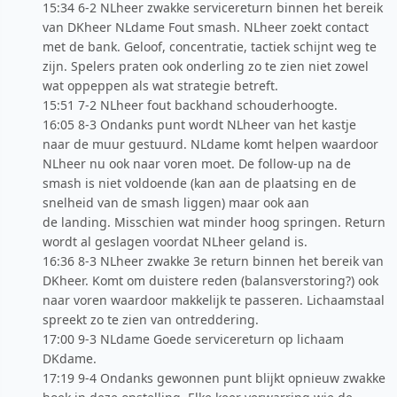
15:34 6-2 NLheer zwakke servicereturn binnen het bereik
van DKheer NLdame Fout smash. NLheer zoekt contact
met de bank. Geloof, concentratie, tactiek schijnt weg te
zijn. Spelers praten ook onderling zo te zien niet zowel
wat oppeppen als wat strategie betreft.
15:51 7-2 NLheer fout backhand schouderhoogte.
16:05 8-3 Ondanks punt wordt NLheer van het kastje
naar de muur gestuurd. NLdame komt helpen waardoor
NLheer nu ook naar voren moet. De follow-up na de
smash is niet voldoende (kan aan de plaatsing en de
snelheid van de smash liggen) maar ook aan
de landing. Misschien wat minder hoog springen. Return
wordt al geslagen voordat NLheer geland is.
16:36 8-3 NLheer zwakke 3e return binnen het bereik van
DKheer. Komt om duistere reden (balansverstoring?) ook
naar voren waardoor makkelijk te passeren. Lichaamstaal
spreekt zo te zien van ontreddering.
17:00 9-3 NLdame Goede servicereturn op lichaam
DKdame.
17:19 9-4 Ondanks gewonnen punt blijkt opnieuw zwakke