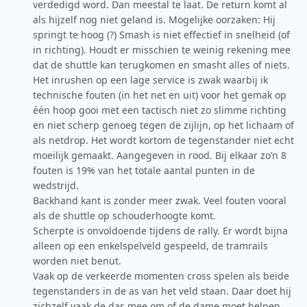
verdedigd word. Dan meestal te laat. De return komt al
als hijzelf nog niet geland is. Mogelijke oorzaken: Hij
springt te hoog (?) Smash is niet effectief in snelheid (of
in richting). Houdt er misschien te weinig rekening mee
dat de shuttle kan terugkomen en smasht alles of niets.
Het inrushen op een lage service is zwak waarbij ik
technische fouten (in het net en uit) voor het gemak op
één hoop gooi met een tactisch niet zo slimme richting
en niet scherp genoeg tegen de zijlijn, op het lichaam of
als netdrop. Het wordt kortom de tegenstander niet echt
moeilijk gemaakt. Aangegeven in rood. Bij elkaar zo’n 8
fouten is 19% van het totale aantal punten in de
wedstrijd.
Backhand kant is zonder meer zwak. Veel fouten vooral
als de shuttle op schouderhoogte komt.
Scherpte is onvoldoende tijdens de rally. Er wordt bijna
alleen op een enkelspelveld gespeeld, de tramrails
worden niet benut.
Vaak op de verkeerde momenten cross spelen als beide
tegenstanders in de as van het veld staan. Daar doet hij
zichzelf vaak de das mee om of de dame moet helpen.