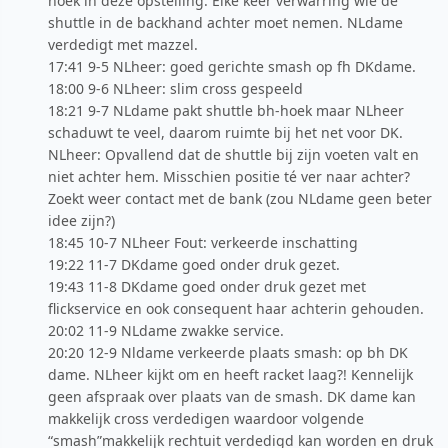
hoek in deze opstelling. Elke keer verwarring wie de
shuttle in de backhand achter moet nemen. NLdame
verdedigt met mazzel.
17:41 9-5 NLheer: goed gerichte smash op fh DKdame.
18:00 9-6 NLheer: slim cross gespeeld
18:21 9-7 NLdame pakt shuttle bh-hoek maar NLheer
schaduwt te veel, daarom ruimte bij het net voor DK.
NLheer: Opvallend dat de shuttle bij zijn voeten valt en
niet achter hem. Misschien positie té ver naar achter?
Zoekt weer contact met de bank (zou NLdame geen beter
idee zijn?)
18:45 10-7 NLheer Fout: verkeerde inschatting
19:22 11-7 DKdame goed onder druk gezet.
19:43 11-8 DKdame goed onder druk gezet met
flickservice en ook consequent haar achterin gehouden.
20:02 11-9 NLdame zwakke service.
20:20 12-9 Nldame verkeerde plaats smash: op bh DK
dame. NLheer kijkt om en heeft racket laag?! Kennelijk
geen afspraak over plaats van de smash. DK dame kan
makkelijk cross verdedigen waardoor volgende
“smash”makkelijk rechtuit verdedigd kan worden en druk