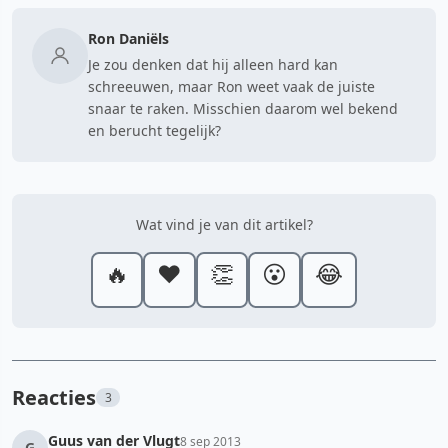
Ron Daniëls
Je zou denken dat hij alleen hard kan
schreeuwen, maar Ron weet vaak de juiste
snaar te raken. Misschien daarom wel bekend
en berucht tegelijk?
Wat vind je van dit artikel?
🔥
❤️
👏
😮
😂
Reacties
3
Guus van der Vlugt
8 sep 2013
G