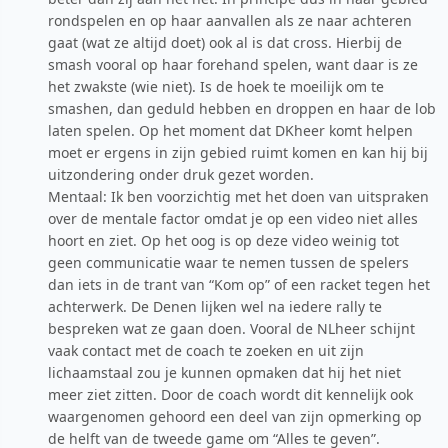
rondspelen en op haar aanvallen als ze naar achteren
gaat (wat ze altijd doet) ook al is dat cross. Hierbij de
smash vooral op haar forehand spelen, want daar is ze
het zwakste (wie niet). Is de hoek te moeilijk om te
smashen, dan geduld hebben en droppen en haar de lob
laten spelen. Op het moment dat DKheer komt helpen
moet er ergens in zijn gebied ruimt komen en kan hij bij
uitzondering onder druk gezet worden.
Mentaal: Ik ben voorzichtig met het doen van uitspraken
over de mentale factor omdat je op een video niet alles
hoort en ziet. Op het oog is op deze video weinig tot
geen communicatie waar te nemen tussen de spelers
dan iets in de trant van “Kom op” of een racket tegen het
achterwerk. De Denen lijken wel na iedere rally te
bespreken wat ze gaan doen. Vooral de NLheer schijnt
vaak contact met de coach te zoeken en uit zijn
lichaamstaal zou je kunnen opmaken dat hij het niet
meer ziet zitten. Door de coach wordt dit kennelijk ook
waargenomen gehoord een deel van zijn opmerking op
de helft van de tweede game om “Alles te geven”.