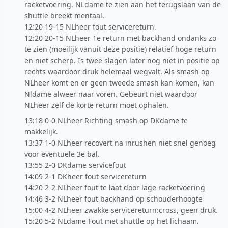
racketvoering. NLdame te zien aan het terugslaan van de
shuttle breekt mentaal.
12:20 19-15 NLheer fout servicereturn.
12:20 20-15 NLheer 1e return met backhand ondanks zo
te zien (moeilijk vanuit deze positie) relatief hoge return
en niet scherp. Is twee slagen later nog niet in positie op
rechts waardoor druk helemaal wegvalt. Als smash op
NLheer komt en er geen tweede smash kan komen, kan
Nldame alweer naar voren. Gebeurt niet waardoor
NLheer zelf de korte return moet ophalen.
13:18 0-0 NLheer Richting smash op DKdame te
makkelijk.
13:37 1-0 NLheer recovert na inrushen niet snel genoeg
voor eventuele 3e bal.
13:55 2-0 DKdame servicefout
14:09 2-1 DKheer fout servicereturn
14:20 2-2 NLheer fout te laat door lage racketvoering
14:46 3-2 NLheer fout backhand op schouderhoogte
15:00 4-2 NLheer zwakke servicereturn:cross, geen druk.
15:20 5-2 NLdame Fout met shuttle op het lichaam.