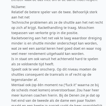
NLDame:
Relatief de betere speler van de twee. Behoorlijk sterk
aan het net
Technische problemen als ze de shuttle aan het net recht
op zich af krijgt. Rackethandling te traag. Misschien
toepassen van verkorte grip in die positie.
Racketvoering aan het net vak te laag waardoor dreiging
minder is en shuttle minder onderschept kan worden,
wat ze wel een aantal keren heel goed doet en waar nog
veel meer rendement uitgehaald kan worden.
Is in staat om ook vanuit het achterveld hard te spelen
als ze voldoende tijd heeft.
Speelt ook te veel onscherp. Op dit niveau moeten de
shuttles consequent de tramrails in of recht op de
tegenstander af.
Mentaal ook (op één moment na (“fuck it” waarna ze bij
de scheids moet komen) onverstoorbaar. Zou haar heer
meer kunnen coachen hierin. Bij de Denen zie je dat op
het eind van de tweede als de dame een paar fouten
maakt en een beetje in paniek raakt de heer onmiddellijk