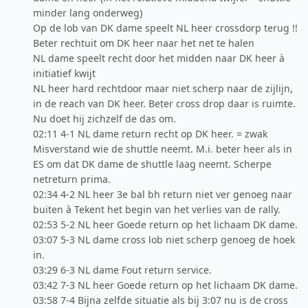
minder lang onderweg)
Op de lob van DK dame speelt NL heer crossdorp terug !!
Beter rechtuit om DK heer naar het net te halen
NL dame speelt recht door het midden naar DK heer à
initiatief kwijt
NL heer hard rechtdoor maar niet scherp naar de zijlijn,
in de reach van DK heer. Beter cross drop daar is ruimte.
Nu doet hij zichzelf de das om.
02:11 4-1 NL dame return recht op DK heer. = zwak
Misverstand wie de shuttle neemt. M.i. beter heer als in
ES om dat DK dame de shuttle laag neemt. Scherpe
netreturn prima.
02:34 4-2 NL heer 3e bal bh return niet ver genoeg naar
buiten à Tekent het begin van het verlies van de rally.
02:53 5-2 NL heer Goede return op het lichaam DK dame.
03:07 5-3 NL dame cross lob niet scherp genoeg de hoek
in.
03:29 6-3 NL dame Fout return service.
03:42 7-3 NL heer Goede return op het lichaam DK dame.
03:58 7-4 Bijna zelfde situatie als bij 3:07 nu is de cross