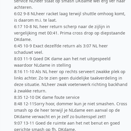
service NLheer staat op smash DKdame wel érg ver naar
achteren.
6:02 9-8 NLheer racket laag terwijl shuttle omhoog komt,
is daarom m.i. te laat.
6:17 10-8 NL heer return scherp naar de zijlijn in
vergelijking met 00:41. Prima cross drop op diepstaande
DKdame.
6:45 10-9 Exact dezelfde return als 3:07 NL heer
schaduwt veel.
8:03 11-9 Goed DK dame aan het net uitgespeeld
waardoor NLdame in stelling
8:16 11-10 Als NL heer op rechts serveert zwakke plek op
links achter. Zo te zien geen duidelijke taakverdeling in
deze situatie. NLheer zwak voetenwerk richting backhand
à zwakke return.
8:35 12-10 DK dame foute service
8:48 12-11Sorry hoor, dommer kun je niet smashen. Cross
smash op de heer terwijl je NLdame een aanval op de
DKdame verwacht en je zelf zo buitenspel zet!!
9:07 13-11 Goed de ruimte aan het net benut en goed
gerichte smash op fh. DKdame.