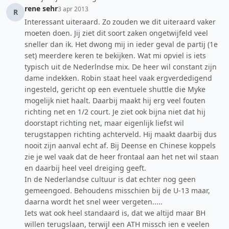
rene sehr
3 apr 2013
R
Interessant uiteraard. Zo zouden we dit uiteraard vaker
moeten doen. Jij ziet dit soort zaken ongetwijfeld veel
sneller dan ik. Het dwong mij in ieder geval de partij (1e
set) meerdere keren te bekijken. Wat mi opviel is iets
typisch uit de Nederlndse mix. De heer wil constant zijn
dame indekken. Robin staat heel vaak ergverdedigend
ingesteld, gericht op een eventuele shuttle die Myke
mogelijk niet haalt. Daarbij maakt hij erg veel fouten
richting net en 1/2 court. Je ziet ook bijna niet dat hij
doorstapt richting net, maar eigenlijk liefst wil
terugstappen richting achterveld. Hij maakt daarbij dus
nooit zijn aanval echt af. Bij Deense en Chinese koppels
zie je wel vaak dat de heer frontaal aan het net wil staan
en daarbij heel veel dreiging geeft.
In de Nederlandse cultuur is dat echter nog geen
gemeengoed. Behoudens misschien bij de U-13 maar,
daarna wordt het snel weer vergeten.....
Iets wat ook heel standaard is, dat we altijd maar BH
willen terugslaan, terwijl een ATH missch ien e veelen