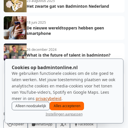
23 augustus 2025
Het zwarte gat van Badminton Nederland
18 juni 2025
De nieuwe wereldtoppers hebben geen
smartphone
26 december 2024
What is the future of talent in badminton?
Cookies op badmintonline.nl
We gebruiken functionele cookies om de site goed te
laten werken. Met jouw toestemming plaatsen we ook
We werken 365 dagen per jaar aan badmintonnieuws.
analytische cookies en media-cookies voor het tonen
Steun ons vanaf €0,01.
van YouTube-video's, Spotify en Google Maps. Lees
meer in ons
Ik steun jullie!
privacybeleid
.
Alleen noodzakelijk
Alles accepteren
DELEN
Instellingen aanpassen
nieuws
spelers
ranglijst
zomer
menu
Kopieer
WhatsApp
X
Facebook