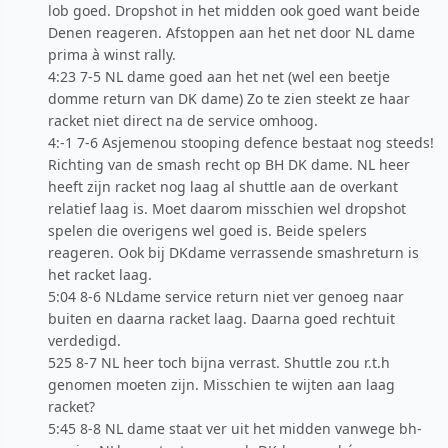
lob goed. Dropshot in het midden ook goed want beide
Denen reageren. Afstoppen aan het net door NL dame
prima à winst rally.
4:23 7-5 NL dame goed aan het net (wel een beetje
domme return van DK dame) Zo te zien steekt ze haar
racket niet direct na de service omhoog.
4:-1 7-6 Asjemenou stooping defence bestaat nog steeds!
Richting van de smash recht op BH DK dame. NL heer
heeft zijn racket nog laag al shuttle aan de overkant
relatief laag is. Moet daarom misschien wel dropshot
spelen die overigens wel goed is. Beide spelers
reageren. Ook bij DKdame verrassende smashreturn is
het racket laag.
5:04 8-6 NLdame service return niet ver genoeg naar
buiten en daarna racket laag. Daarna goed rechtuit
verdedigd.
525 8-7 NL heer toch bijna verrast. Shuttle zou r.t.h
genomen moeten zijn. Misschien te wijten aan laag
racket?
5:45 8-8 NL dame staat ver uit het midden vanwege bh-