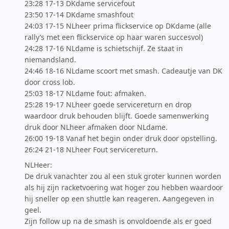
23:28 17-13 DKdame servicefout
23:50 17-14 DKdame smashfout
24:03 17-15 NLheer prima flickservice op DKdame (alle
rally’s met een flickservice op haar waren succesvol)
24:28 17-16 NLdame is schietschijf. Ze staat in
niemandsland.
24:46 18-16 NLdame scoort met smash. Cadeautje van DK
door cross lob.
25:03 18-17 NLdame fout: afmaken.
25:28 19-17 NLheer goede servicereturn en drop
waardoor druk behouden blijft. Goede samenwerking
druk door NLheer afmaken door NLdame.
26:00 19-18 Vanaf het begin onder druk door opstelling.
26:24 21-18 NLheer Fout servicereturn.
NLHeer:
De druk vanachter zou al een stuk groter kunnen worden
als hij zijn racketvoering wat hoger zou hebben waardoor
hij sneller op een shuttle kan reageren. Aangegeven in
geel.
Zijn follow up na de smash is onvoldoende als er goed