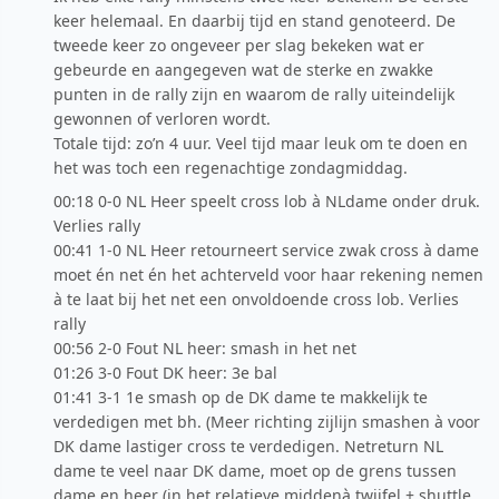
keer helemaal. En daarbij tijd en stand genoteerd. De
tweede keer zo ongeveer per slag bekeken wat er
gebeurde en aangegeven wat de sterke en zwakke
punten in de rally zijn en waarom de rally uiteindelijk
gewonnen of verloren wordt.
Totale tijd: zo’n 4 uur. Veel tijd maar leuk om te doen en
het was toch een regenachtige zondagmiddag.
00:18 0-0 NL Heer speelt cross lob à NLdame onder druk.
Verlies rally
00:41 1-0 NL Heer retourneert service zwak cross à dame
moet én net én het achterveld voor haar rekening nemen
à te laat bij het net een onvoldoende cross lob. Verlies
rally
00:56 2-0 Fout NL heer: smash in het net
01:26 3-0 Fout DK heer: 3e bal
01:41 3-1 1e smash op de DK dame te makkelijk te
verdedigen met bh. (Meer richting zijlijn smashen à voor
DK dame lastiger cross te verdedigen. Netreturn NL
dame te veel naar DK dame, moet op de grens tussen
dame en heer (in het relatieve middenà twijfel + shuttle