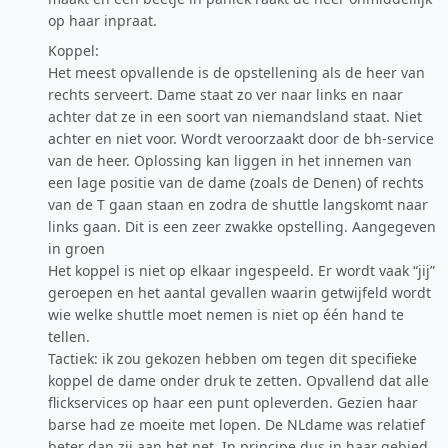
op haar inpraat.
Koppel:
Het meest opvallende is de opstellening als de heer van
rechts serveert. Dame staat zo ver naar links en naar
achter dat ze in een soort van niemandsland staat. Niet
achter en niet voor. Wordt veroorzaakt door de bh-service
van de heer. Oplossing kan liggen in het innemen van
een lage positie van de dame (zoals de Denen) of rechts
van de T gaan staan en zodra de shuttle langskomt naar
links gaan. Dit is een zeer zwakke opstelling. Aangegeven
in groen
Het koppel is niet op elkaar ingespeeld. Er wordt vaak “jij”
geroepen en het aantal gevallen waarin getwijfeld wordt
wie welke shuttle moet nemen is niet op één hand te
tellen.
Tactiek: ik zou gekozen hebben om tegen dit specifieke
koppel de dame onder druk te zetten. Opvallend dat alle
flickservices op haar een punt opleverden. Gezien haar
barse had ze moeite met lopen. De NLdame was relatief
beter dan zij aan het net. In principe dus in haar gebied