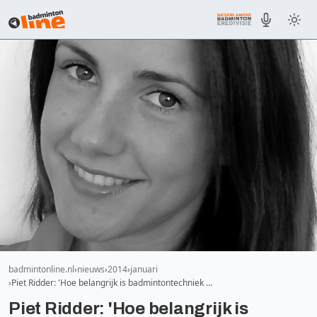
badmintonline.nl
nieuws
2014
januari
Piet Ridder: 'Hoe belangrijk is badmintontechniek …
Piet Ridder: 'Hoe belangrijk is