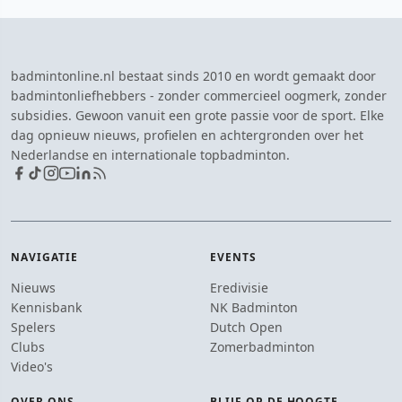
badmintonline.nl bestaat sinds 2010 en wordt gemaakt door
badmintonliefhebbers - zonder commercieel oogmerk, zonder
subsidies. Gewoon vanuit een grote passie voor de sport. Elke
dag opnieuw nieuws, profielen en achtergronden over het
Nederlandse en internationale topbadminton.
NAVIGATIE
EVENTS
Nieuws
Eredivisie
Kennisbank
NK Badminton
Spelers
Dutch Open
Clubs
Zomerbadminton
Video's
OVER ONS
BLIJF OP DE HOOGTE