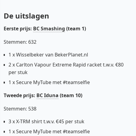
De uitslagen
Eerste prijs:
BC Smashing
(team 1)
Stemmen: 632
1 x Wisselbeker van BekerPlanet.nl
2 x Carlton Vapour Extreme Rapid racket t.w.v. €80
per stuk
1 x Secure MyTube met #teamselfie
Tweede prijs:
BC Iduna
(team 10)
Stemmen: 538
3 x X-TRM shirt t.w.v. €45 per stuk
1 x Secure MyTube met #teamselfie