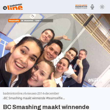
badmintonline.nl
nieuws
2014
december
BC Smashing maakt winnende #teamselfie…
BC Smashing maakt winnende