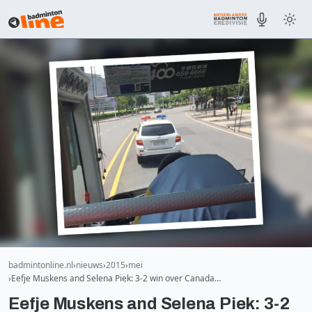
badmintonline.nl
nieuws
2015
mei
Eefje Muskens and Selena Piek: 3-2 win over Canada…
Eefje Muskens and Selena Piek: 3-2