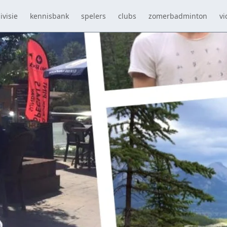
ivisie
kennisbank
spelers
clubs
zomerbadminton
vi