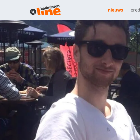
nieuws
ered