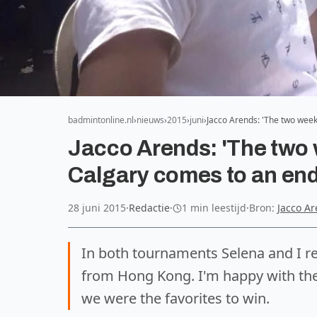
badmintonline.nl
nieuws
2015
juni
Jacco Arends: 'The two week
Jacco Arends: 'The two 
Calgary comes to an end
28 juni 2015
·
Redactie
·
1 min leestijd
·
Bron:
Jacco A
In both tournaments Selena and I re
from Hong Kong. I'm happy with th
we were the favorites to win.