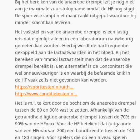
Bij het bereiken van de anaerobe drempel zit je nog niet
aan je maximale zuurstofopname omdat de HF nog stijgt.
De spier verkrampt niet maar raakt uitgeput waardoor hij
minder kracht kan leveren.
Het vaststellen van de anaerobe drempel is een lastig
iets dat eigenlijk alleen in een laboratorium nauwkeurig
gemeten kan worden. Hierbij wordt de hartfrequentie
gekoppeld aan de lactaatwaarden in het bloed. Bij het
bereiken van 4mmol lactaat stelt men dat de anaerobe
drempel bereikt is. Een alternatief is de Conconitest die
wel onnauwkeuriger is en waarbij de befaamde knik in
de HF vaak zelfs niet gevonden kan worden.
https://sporttesten.nl/uith...
http://www.conditietesten.n...
Het is m.i. te kort door de bocht om de anaerobe drempel
tussen de 80 en 90% vast te zetten. Afhankelijk van de
getraindheid ligt de anaerobe drempel tussen de 70% en
90% van de HFmax. Voor de HF betekent dat (uitgaande
van een HFmax van 200) een bandbreedte tussen de 140
en 180 slagen. Voor spelers die op een niveau spelen