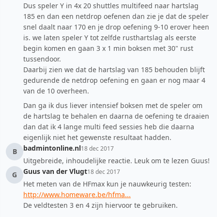
Dus speler Y in 4x 20 shuttles multifeed naar hartslag
185 en dan een netdrop oefenen dan zie je dat de speler
snel daalt naar 170 en je drop oefening 9-10 erover heen
is. we laten speler Y tot zelfde rusthartslag als eerste
begin komen en gaan 3 x 1 min boksen met 30" rust
tussendoor.
Daarbij zien we dat de hartslag van 185 behouden blijft
gedurende de netdrop oefening en gaan er nog maar 4
van de 10 overheen.
Dan ga ik dus liever intensief boksen met de speler om
de hartslag te behalen en daarna de oefening te draaien
dan dat ik 4 lange multi feed sessies heb die daarna
eigenlijk niet het gewenste resultaat hadden.
badmintonline.nl
18 dec 2017
B
Uitgebreide, inhoudelijke reactie. Leuk om te lezen Guus!
Guus van der Vlugt
18 dec 2017
G
Het meten van de HFmax kun je nauwkeurig testen:
http://www.homeware.be/hfma...
De veldtesten 3 en 4 zijn hiervoor te gebruiken.