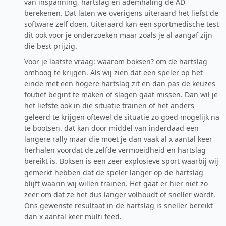
van inspanning, hartslag en ademhaling de AD
berekenen. Dat laten we overigens uiteraard het liefst de
software zelf doen. Uiteraard kan een sportmedische test
dit ook voor je onderzoeken maar zoals je al aangaf zijn
die best prijzig.
Voor je laatste vraag: waarom boksen? om de hartslag
omhoog te krijgen. Als wij zien dat een speler op het
einde met een hogere hartslag zit en dan pas de keuzes
foutief begint te maken of slagen gaat missen. Dan wil je
het liefste ook in die situatie trainen of het anders
geleerd te krijgen oftewel de situatie zo goed mogelijk na
te bootsen. dat kan door middel van inderdaad een
langere rally maar die moet je dan vaak al x aantal keer
herhalen voordat de zelfde vermoeidheid en hartslag
bereikt is. Boksen is een zeer explosieve sport waarbij wij
gemerkt hebben dat de speler langer op de hartslag
blijft waarin wij willen trainen. Het gaat er hier niet zo
zeer om dat ze het dus langer volhoudt of sneller wordt.
Ons gewenste resultaat in de hartslag is sneller bereikt
dan x aantal keer multi feed.