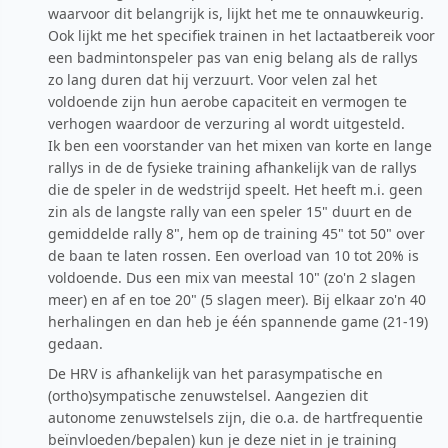
waarvoor dit belangrijk is, lijkt het me te onnauwkeurig.
Ook lijkt me het specifiek trainen in het lactaatbereik voor
een badmintonspeler pas van enig belang als de rallys
zo lang duren dat hij verzuurt. Voor velen zal het
voldoende zijn hun aerobe capaciteit en vermogen te
verhogen waardoor de verzuring al wordt uitgesteld.
Ik ben een voorstander van het mixen van korte en lange
rallys in de de fysieke training afhankelijk van de rallys
die de speler in de wedstrijd speelt. Het heeft m.i. geen
zin als de langste rally van een speler 15" duurt en de
gemiddelde rally 8", hem op de training 45" tot 50" over
de baan te laten rossen. Een overload van 10 tot 20% is
voldoende. Dus een mix van meestal 10" (zo'n 2 slagen
meer) en af en toe 20" (5 slagen meer). Bij elkaar zo'n 40
herhalingen en dan heb je één spannende game (21-19)
gedaan.
De HRV is afhankelijk van het parasympatische en
(ortho)sympatische zenuwstelsel. Aangezien dit
autonome zenuwstelsels zijn, die o.a. de hartfrequentie
beïnvloeden/bepalen) kun je deze niet in je training