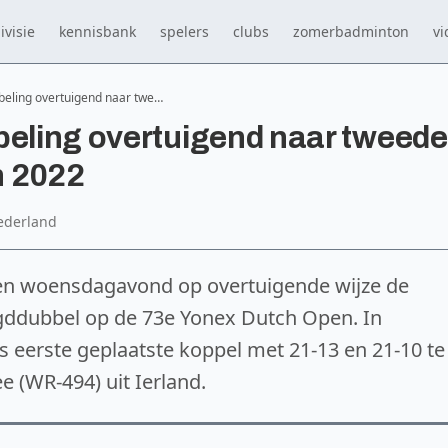
ivisie
kennisbank
spelers
clubs
zomerbadminton
vi
abeling overtuigend naar twe…
beling overtuigend naar tweede
n 2022
ederland
ben woensdagavond op overtuigende wijze de
gddubbel op de 73e Yonex Dutch Open. In
 eerste geplaatste koppel met 21-13 en 21-10 te
 (WR-494) uit Ierland.