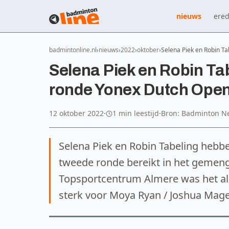
nieuws
ered
badmintonline.nl
nieuws
2022
oktober
Selena Piek en Robin T
Selena Piek en Robin Ta
ronde Yonex Dutch Ope
12 oktober 2022
·
1 min leestijd
·
Bron: Badminton N
Selena Piek en Robin Tabeling heb
tweede ronde bereikt in het gemen
Topsportcentrum Almere was het als
sterk voor Moya Ryan / Joshua Magee