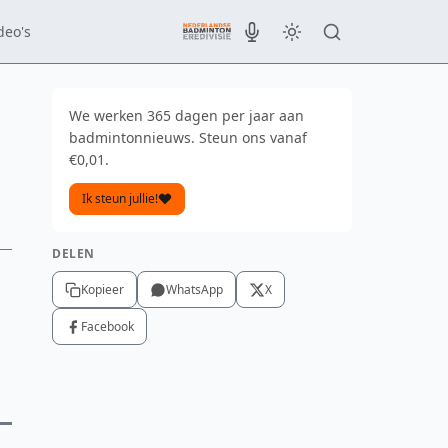
deo's
We werken 365 dagen per jaar aan
badmintonnieuws. Steun ons vanaf
€0,01.
Ik steun jullie!
DELEN
Kopieer
WhatsApp
X
Facebook