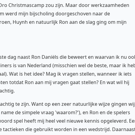
et Oro Christmascamp zou zijn. Maar door werkzaamheden
om werd mijn bijscholing doorgeschoven naar de
roen, Huynh en natuurlijk Ron aan de slag ging om mijn
rste dag naast Ron Daniëls die beweert en waarvan ik nu oo
ainers is van Nederland (misschien wel de beste, maar ik he
l). Wat is het idee? Mag ik vragen stellen, wanneer ik iets
hten totdat Ron aan mij vragen gaat stellen? En wat wil hij
achtig.
chtig te zijn. Want op een zeer natuurlijke wijze gingen wij
et name de simpele vraag 'waarom?'), en Ron en de spelers
oord spel heeft mij heel veel nieuwe kennis opgeleverd. E
 de tactieken die gebruikt worden in een wedstrijd. Daarnaas