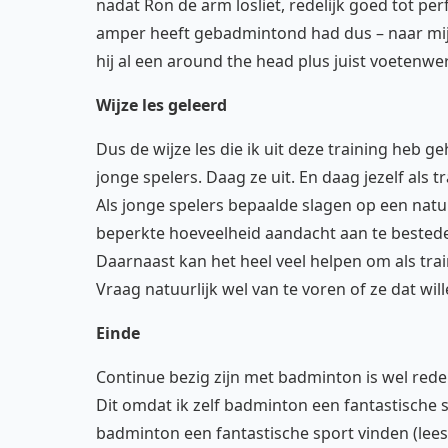
nadat Ron de arm losliet, redelijk goed tot per
amper heeft gebadmintond had dus – naar mij
hij al een around the head plus juist voetenw
Wijze les geleerd
Dus de wijze les die ik uit deze training heb g
jonge spelers. Daag ze uit. En daag jezelf als 
Als jonge spelers bepaalde slagen op een natuu
beperkte hoeveelheid aandacht aan te bestede
Daarnaast kan het heel veel helpen om als tra
Vraag natuurlijk wel van te voren of ze dat will
Einde
Continue bezig zijn met badminton is wel red
Dit omdat ik zelf badminton een fantastische 
badminton een fantastische sport vinden (lees