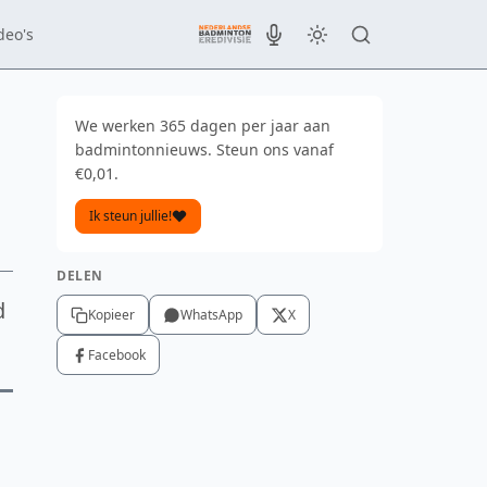
deo's
We werken 365 dagen per jaar aan
badmintonnieuws. Steun ons vanaf
€0,01.
Ik steun jullie!
DELEN
d
Kopieer
WhatsApp
X
Facebook