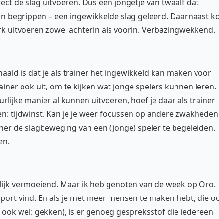
fect de slag uitvoeren. Dus een jongetje van twaalf dat
n begrippen – een ingewikkelde slag geleerd. Daarnaast k
erk uitvoeren zowel achterin als voorin. Verbazingwekkend.
ehaald is dat je als trainer het ingewikkeld kan maken voor
trainer ook uit, om te kijken wat jonge spelers kunnen leren.
rlijke manier al kunnen uitvoeren, hoef je daar als trainer
n: tijdwinst. Kan je je weer focussen op andere zwakheden
iner de slagbeweging van een (jonge) speler te begeleiden.
en.
elijk vermoeiend. Maar ik heb genoten van de week op Oro.
sport vind. En als je met meer mensen te maken hebt, die o
 ook wel: gekken), is er genoeg gespreksstof die iedereen