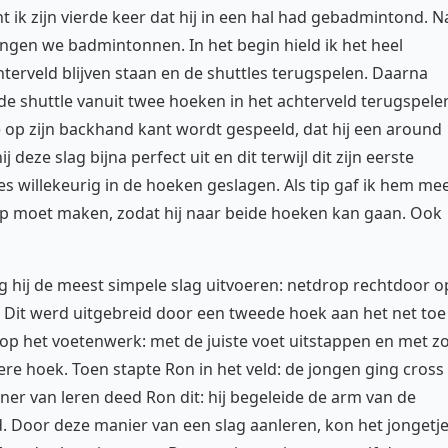
 ik zijn vierde keer dat hij in een hal had gebadmintond. N
ngen we badmintonnen. In het begin hield ik het heel
terveld blijven staan en de shuttles terugspelen. Daarna
de shuttle vanuit twee hoeken in het achterveld terugspele
 op zijn backhand kant wordt gespeeld, dat hij een around
deze slag bijna perfect uit en dit terwijl dit zijn eerste
les willekeurig in de hoeken geslagen. Als tip gaf ik hem me
tep moet maken, zodat hij naar beide hoeken kan gaan. Ook
ng hij de meest simpele slag uitvoeren: netdrop rechtdoor o
. Dit werd uitgebreid door een tweede hoek aan het net toe
op het voetenwerk: met de juiste voet uitstappen en met z
e hoek. Toen stapte Ron in het veld: de jongen ging cross
ner van leren deed Ron dit: hij begeleide de arm van de
d. Door deze manier van een slag aanleren, kon het jongetje