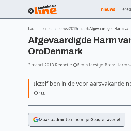
nieuws
ered
badmintonline.nl
nieuws
2013
maart
Afgevaardigde Harm van 
Afgevaardigde Harm van 
OroDenmark
3 maart 2013
·
Redactie
·
6 min leestijd
·
Bron: Harm v
Ikzelf ben in de voorjaarsvakantie 
Oro.
Maak badmintonline.nl je Google-favoriet