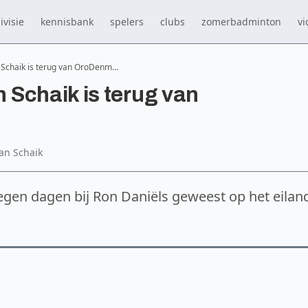
ivisie
kennisbank
spelers
clubs
zomerbadminton
vi
Schaik is terug van OroDenm…
Schaik is terug van
an Schaik
negen dagen bij Ron Daniëls geweest op het eilan