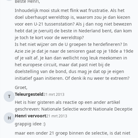
Beste Henri,
Inhoudelijk mooi stuk met flink wat frustratie. Als het
doel uberhaupt wereldtop is, waarom zou je dan kiezen
voor een U-21 tussenstation? Als j dan nog niet bewezen
hebt dat je (veruit) de beste in Nederland bent, dan kom
je toch te kort voor de wereldtop?
Is het niet wijzer om de U groepen te herdefineren? In
Azie zie je dat je naar de senioren gaat op je 18de a 19de
of je valt af. Je kan dan wellicht nog leuk meekomen in
het europese circuit, maar dat past niet bij de
doelstelling van de bond, dus mag je dat op je eigen
initiatief gaan initieren. Of denk ik nu weer te extreem?
Groet,
Teleurgesteld
21 mrt 2013
T
Het is hier gisteren als reactie op een ander artikel
geschreven: Nationale Selectie wordt Nationale Deceptie
Henri vervoort
21 mrt 2013
H
grappig idee :)
maar een onder 21 groep binnen de selectie, is dat niet