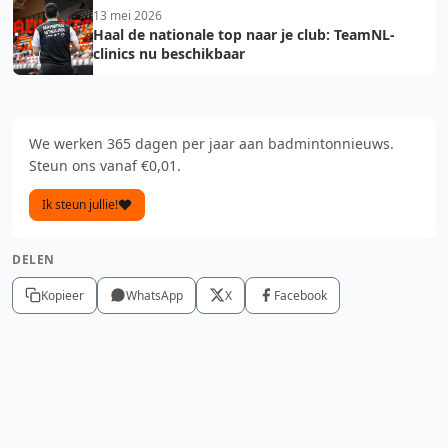
13 mei 2026
Haal de nationale top naar je club: TeamNL-
clinics nu beschikbaar
We werken 365 dagen per jaar aan badmintonnieuws.
Steun ons vanaf €0,01.
Ik steun jullie!
DELEN
Kopieer
WhatsApp
X
Facebook