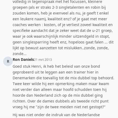
volledig in tegenspraak met het focussen, kleinere
groepen (als er straks 2-3 singletalenten en robin bij
zouden komen, heb je evenveel als nu, je geeft t enkel
een leukere naam), kwaliteit enz? of je gaat met meer
coaches werken : kosten, of je verliest zoveel kwaliteit en
specifieke aandacht dat je zeker weet dat de u-21 groep,
waar je ook waarschijnlijk minder uitzendgeld in stopt,
geen singlesparring heeft enz, hopeloos gaat falen ... dit
lijkt op bewust aanzetten tot mislukken..zonde, zonde,
zonde...
Ron Daniels
21 mrt 2013
R
Goed stuk Henri, ik heb het beleid van onze bond
geprobeerd uit te leggen aan een trainer hier in
Denemarken die toevallig tot de mix dubbel top behoord.
Twee keer wilde hij een opmerking maken maar kwam
niet verder dan alleen maar hoofd schudden toen hij
hoorde dan Nederland zich op de mix dubbel ging
richten. Over de dames dubbels als tweede richt punt
vroeg hij me "zijn de twee meiden niet net gestopt?"
Hij was niet onder de indruk van de Nederlandse