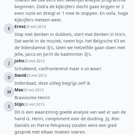
beginnen. Zodra de kijkcijfers slecht gaan krijgen er 2
even ruzie en dreigt er 1 mee te stoppen. En voila. hoge
kijkcijfers meteen weer.
Ernst
20 mrt 2013
E
Stop met denken in dubbels, start met denken in trio's.
Dat werkt in de muziek, neem bijv. het Belgische K3 en
de Volendamse 3J's, laten we hetzelfde gaan doen met
Jelle, Jacco en Jorrit de badminton 3J's.
John
20 mrt 2013
J
Schokkend, confronterend maar o zo waar!
David
20 mrt 2013
D
Inderdaad, deze uitleg begrijp zelf ik.
Max
20 mrt 2013
M
Bravissimo Henri!
Stijn
20 mrt 2013
S
Dit is een waanzinnig goede analyse van wat er aan de
hand is. Henri, compliment voor de duiding. Jij, Ron
Daniëls en Pierre Pelupessy zouden eens een gied
gesprek met elkaar moeten voeren.