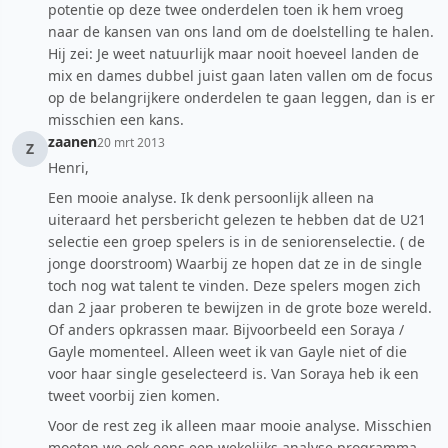
potentie op deze twee onderdelen toen ik hem vroeg
naar de kansen van ons land om de doelstelling te halen.
Hij zei: Je weet natuurlijk maar nooit hoeveel landen de
mix en dames dubbel juist gaan laten vallen om de focus
op de belangrijkere onderdelen te gaan leggen, dan is er
misschien een kans.
zaanen
20 mrt 2013
Z
Henri,
Een mooie analyse. Ik denk persoonlijk alleen na
uiteraard het persbericht gelezen te hebben dat de U21
selectie een groep spelers is in de seniorenselectie. ( de
jonge doorstroom) Waarbij ze hopen dat ze in de single
toch nog wat talent te vinden. Deze spelers mogen zich
dan 2 jaar proberen te bewijzen in de grote boze wereld.
Of anders opkrassen maar. Bijvoorbeeld een Soraya /
Gayle momenteel. Alleen weet ik van Gayle niet of die
voor haar single geselecteerd is. Van Soraya heb ik een
tweet voorbij zien komen.
Voor de rest zeg ik alleen maar mooie analyse. Misschien
moeten we ook eens een wekelijks analyse programma