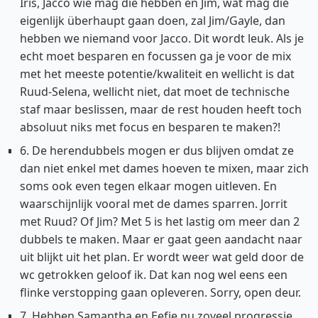
Iris, Jacco wie mag die hebben en Jim, wat mag die
eigenlijk überhaupt gaan doen, zal Jim/Gayle, dan
hebben we niemand voor Jacco. Dit wordt leuk. Als je
echt moet besparen en focussen ga je voor de mix
met het meeste potentie/kwaliteit en wellicht is dat
Ruud-Selena, wellicht niet, dat moet de technische
staf maar beslissen, maar de rest houden heeft toch
absoluut niks met focus en besparen te maken?!
6. De herendubbels mogen er dus blijven omdat ze
dan niet enkel met dames hoeven te mixen, maar zich
soms ook even tegen elkaar mogen uitleven. En
waarschijnlijk vooral met de dames sparren. Jorrit
met Ruud? Of Jim? Met 5 is het lastig om meer dan 2
dubbels te maken. Maar er gaat geen aandacht naar
uit blijkt uit het plan. Er wordt weer wat geld door de
wc getrokken geloof ik. Dat kan nog wel eens een
flinke verstopping gaan opleveren. Sorry, open deur.
7. Hebben Samantha en Eefje nu zoveel progressie