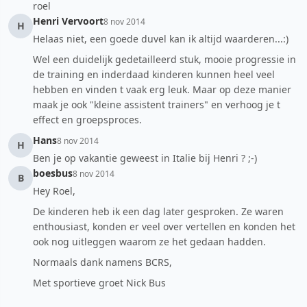
roel
Henri Vervoort
8 nov 2014
H
Helaas niet, een goede duvel kan ik altijd waarderen...:)
Wel een duidelijk gedetailleerd stuk, mooie progressie in
de training en inderdaad kinderen kunnen heel veel
hebben en vinden t vaak erg leuk. Maar op deze manier
maak je ook "kleine assistent trainers" en verhoog je t
effect en groepsproces.
Hans
8 nov 2014
H
Ben je op vakantie geweest in Italie bij Henri ? ;-)
boesbus
8 nov 2014
B
Hey Roel,
De kinderen heb ik een dag later gesproken. Ze waren
enthousiast, konden er veel over vertellen en konden het
ook nog uitleggen waarom ze het gedaan hadden.
Normaals dank namens BCRS,
Met sportieve groet Nick Bus