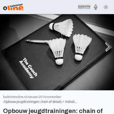
badmintonline.nl
nieuws
2014
november
Opbouw jeugdtrainingen: chain of details = individ…
Opbouw jeugdtrainingen: chain of