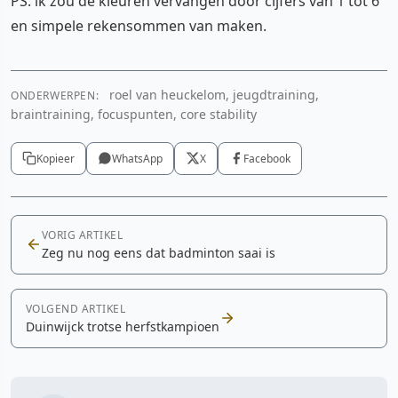
PS: ik zou de kleuren vervangen door cijfers van 1 tot 6
en simpele rekensommen van maken.
roel van heuckelom, jeugdtraining,
ONDERWERPEN:
braintraining, focuspunten, core stability
Kopieer
WhatsApp
X
Facebook
VORIG ARTIKEL
Zeg nu nog eens dat badminton saai is
VOLGEND ARTIKEL
Duinwijck trotse herfstkampioen