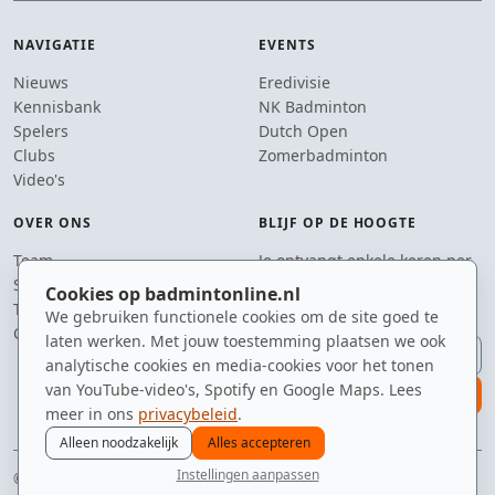
NAVIGATIE
EVENTS
Nieuws
Eredivisie
Kennisbank
NK Badminton
Spelers
Dutch Open
Clubs
Zomerbadminton
Video's
OVER ONS
BLIJF OP DE HOOGTE
Team
Je ontvangt enkele keren per
Supporters
jaar een e-mail met het
Cookies op badmintonline.nl
Tip de redactie
laatste badmintonnieuws.
We gebruiken functionele cookies om de site goed te
Contact
laten werken. Met jouw toestemming plaatsen we ook
E-mailadres
analytische cookies en media-cookies voor het tonen
van YouTube-video's, Spotify en Google Maps. Lees
aanmelden
meer in ons
privacybeleid
.
Alleen noodzakelijk
Alles accepteren
Instellingen aanpassen
© 2010–2026 badmintonline.nl · geen excuses, gewoon badminton
nieuws
spelers
ranglijst
zomer
menu