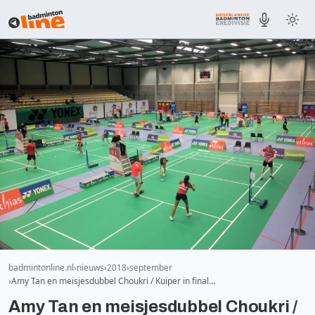
badmintonline.nl
nieuws
2018
september
Amy Tan en meisjesdubbel Choukri / Kuiper in final…
Amy Tan en meisjesdubbel Choukri /