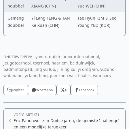
ndubbel
XIANG (CHN)
Yue WEI (CHN)
Gemeng
Yi Lang FENG & TAN
Tae Hyun KIM & Seo
ddubbel
Ke Xuan (CHN)
Young YEO (KOR)
yonex, dutch junior international,
ONDERWERPEN:
jeugdtoernooi, toernooi, haarlem, bc duinwijck,
badmintonpad, jing yu luo, ji ning xu, yi qing yin, yuzuno
watanabe, yi lang feng, jian zhen wei, finales, winnaars
Kopieer
WhatsApp
X
Facebook
VORIG ARTIKEL
Eric Pang over zijn Duitse jaren, de gemiste ‘challenge’
en een mogelijke terugkeer