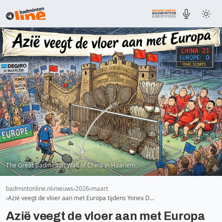
The Great Badminton Wall of China in Haarlem.
badmintonline.nl
nieuws
2026
maart
Azië veegt de vloer aan met Europa tijdens Yonex D…
Azië veegt de vloer aan met Europa