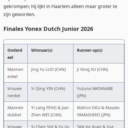
gekrompen; hij lijkt in Haarlem alleen maar groter te
zijn geworden.
Finales Yonex Dutch Junior 2026
Onderd
Winnaar(s)
Runner-up(s)
eel
Mannen
Jing Yu LUO (CHN)
Ji Ning XU (CHN)
enkel
Vrouwe
Yi Qing YIN (CHN)
Yuzuno WATANABE
nenkel
(JPN)
Mannen
Yi Lang FENG & Jian
Mahiro OKU & Masato
dubbel
Zhen WEI (CHN)
YAMASHIRO (JPN)
Vrouwe
Si Chen SHI & Yu Jin
TAN Ke Xuan & Yue