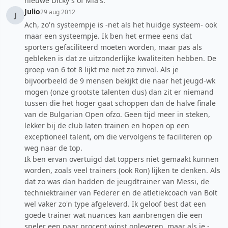
nieuwe Dicky's of Mia's.
Julio
29 aug 2012
J
Ach, zo'n systeempje is -net als het huidge systeem- ook
maar een systeempje. Ik ben het ermee eens dat
sporters gefaciliteerd moeten worden, maar pas als
gebleken is dat ze uitzonderlijke kwaliteiten hebben. De
groep van 6 tot 8 lijkt me niet zo zinvol. Als je
bijvoorbeeld de 9 mensen bekijkt die naar het jeugd-wk
mogen (onze grootste talenten dus) dan zit er niemand
tussen die het hoger gaat schoppen dan de halve finale
van de Bulgarian Open ofzo. Geen tijd meer in steken,
lekker bij de club laten trainen en hopen op een
exceptioneel talent, om die vervolgens te faciliteren op
weg naar de top.
Ik ben ervan overtuigd dat toppers niet gemaakt kunnen
worden, zoals veel trainers (ook Ron) lijken te denken. Als
dat zo was dan hadden de jeugdtrainer van Messi, de
techniektrainer van Federer en de atletiekcoach van Bolt
wel vaker zo'n type afgeleverd. Ik geloof best dat een
goede trainer wat nuances kan aanbrengen die een
speler een paar procent winst opleveren, maar als je -