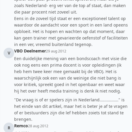
zoals Nederland- erg ver van de top af staat, dan maken
die paar procent niet zoveel uit.
Eens in de zoveel tijd staat er een exceptioneel talent op
waardoor de aandacht voor een sport in een land opeens
opbloeit. Het is hopen en wachten op dat moment, daar
kan geen trainer met gevarieerde oefenstof of faciliteiten
in een ver, vreemd buitenland tegenop.
VBO Deelnemer
29 aug 2012
V
Een duidelijke mening van een bondscoach met visie die
ook nog eens een prima docent is voor opleidingen (ik
heb hem twee keer mee gemaakt bij de VBO). Het is
waarschijnlijk ook een van de weinige die niet bang is
voor kritiek, spreekt goed in het openbaar en weet waar
hij het over heeft media training is denk ik niet nodig.
"De vraag is of er spelers zijn in Nederland................" is
het einde van dit artikel, maar het is beter je af te vragen
of er bestuurders zijn die lef hebben zoiets tot stand te
brengen.
Remco
28 aug 2012
R