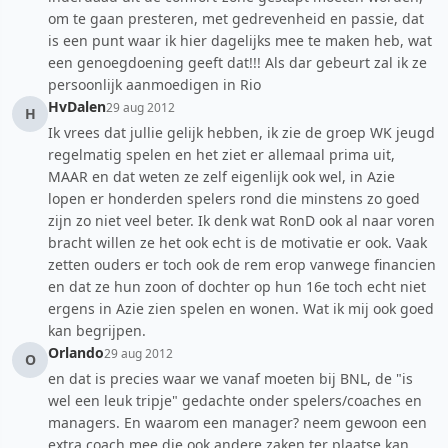
om te gaan presteren, met gedrevenheid en passie, dat
is een punt waar ik hier dagelijks mee te maken heb, wat
een genoegdoening geeft dat!!! Als dar gebeurt zal ik ze
persoonlijk aanmoedigen in Rio
HvDalen
29 aug 2012
H
Ik vrees dat jullie gelijk hebben, ik zie de groep WK jeugd
regelmatig spelen en het ziet er allemaal prima uit,
MAAR en dat weten ze zelf eigenlijk ook wel, in Azie
lopen er honderden spelers rond die minstens zo goed
zijn zo niet veel beter. Ik denk wat RonD ook al naar voren
bracht willen ze het ook echt is de motivatie er ook. Vaak
zetten ouders er toch ook de rem erop vanwege financien
en dat ze hun zoon of dochter op hun 16e toch echt niet
ergens in Azie zien spelen en wonen. Wat ik mij ook goed
kan begrijpen.
Orlando
29 aug 2012
O
en dat is precies waar we vanaf moeten bij BNL, de "is
wel een leuk tripje" gedachte onder spelers/coaches en
managers. En waarom een manager? neem gewoon een
extra coach mee die ook andere zaken ter plaatse kan