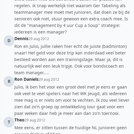
regelen. ik snap werkelijk niet waarom Ger Tabeling als
teammanager mee moet met junioren, dat doen ze bij de
senioren ook niet, stuur gewoon een extra coach mee. Is
dit de "management by 4 uur Cup a Soup" strategie:
iedereen is een manager?
Dennis
29 aug 2012
D
Ron en Julio, jullie raken hier echt de juiste (badminton)
snaar! Het geld voor deze trip kan inderdaad veel beter
besteed worden aan een trainingstage. Maar ja, dit is
natuurlijk wel een leuk tripje. Ook voor bondscoach en
team manager.....
Ron Daniels
29 aug 2012
R
Julio, ik ben het voor een groot deel met je eens er gaan
ook veel te veel spelers naar het WK Jeugd, als iedereen
mee mag is er niets om voor te vechten. Ik zou veel liever
zien dat zo'n groep op ontwikkeling tour gaat voor een
paar weken daar heb je meer aan dan zo'n toernooi.
Theo
29 aug 2012
T
Mee eens, er zitten tussen de huidige NL junioren geen