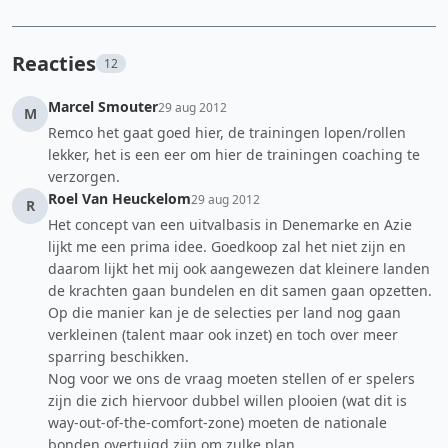
Reacties
12
Marcel Smouter
29 aug 2012
M
Remco het gaat goed hier, de trainingen lopen/rollen
lekker, het is een eer om hier de trainingen coaching te
verzorgen.
Roel Van Heuckelom
29 aug 2012
R
Het concept van een uitvalbasis in Denemarke en Azie
lijkt me een prima idee. Goedkoop zal het niet zijn en
daarom lijkt het mij ook aangewezen dat kleinere landen
de krachten gaan bundelen en dit samen gaan opzetten.
Op die manier kan je de selecties per land nog gaan
verkleinen (talent maar ook inzet) en toch over meer
sparring beschikken.
Nog voor we ons de vraag moeten stellen of er spelers
zijn die zich hiervoor dubbel willen plooien (wat dit is
way-out-of-the-comfort-zone) moeten de nationale
bonden overtuigd zijn om zulke plan,