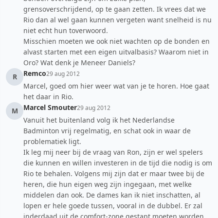
grensoverschrijdend, op te gaan zetten. Ik vrees dat we
Rio dan al wel gaan kunnen vergeten want snelheid is nu
niet echt hun toverwoord.
Misschien moeten we ook niet wachten op de bonden en
alvast starten met een eigen uitvalbasis? Waarom niet in
Oro? Wat denk je Meneer Daniels?
Remco
29 aug 2012
R
Marcel, goed om hier weer wat van je te horen. Hoe gaat
het daar in Rio.
Marcel Smouter
29 aug 2012
M
Vanuit het buitenland volg ik het Nederlandse
Badminton vrij regelmatig, en schat ook in waar de
problematiek ligt.
Ik leg mij neer bij de vraag van Ron, zijn er wel spelers
die kunnen en willen investeren in de tijd die nodig is om
Rio te behalen. Volgens mij zijn dat er maar twee bij de
heren, die hun eigen weg zijn ingegaan, met welke
middelen dan ook. De dames kan ik niet inschatten, al
lopen er hele goede tussen, vooral in de dubbel. Er zal
inderdaad uit de comfort-zone gestapt moeten worden,