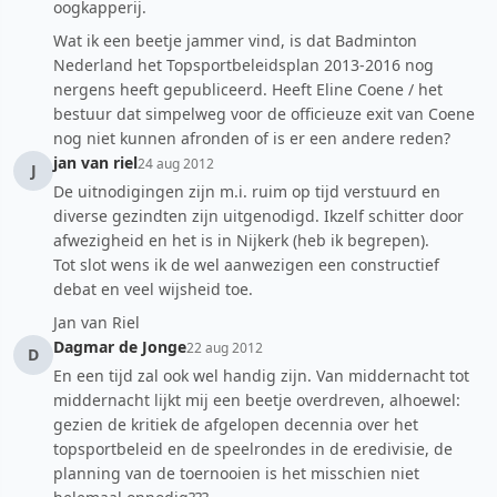
oogkapperij.
Wat ik een beetje jammer vind, is dat Badminton
Nederland het Topsportbeleidsplan 2013-2016 nog
nergens heeft gepubliceerd. Heeft Eline Coene / het
bestuur dat simpelweg voor de officieuze exit van Coene
nog niet kunnen afronden of is er een andere reden?
jan van riel
24 aug 2012
J
De uitnodigingen zijn m.i. ruim op tijd verstuurd en
diverse gezindten zijn uitgenodigd. Ikzelf schitter door
afwezigheid en het is in Nijkerk (heb ik begrepen).
Tot slot wens ik de wel aanwezigen een constructief
debat en veel wijsheid toe.
Jan van Riel
Dagmar de Jonge
22 aug 2012
D
En een tijd zal ook wel handig zijn. Van middernacht tot
middernacht lijkt mij een beetje overdreven, alhoewel:
gezien de kritiek de afgelopen decennia over het
topsportbeleid en de speelrondes in de eredivisie, de
planning van de toernooien is het misschien niet