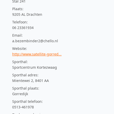
Stal 241
Plaats:
9205 AL Drachten
Telefoon:
06 23361934
Email:
a.bezembinder2@chello.nl
Website:
http://www.satellite-gorred...
Sporthal:
Sportcentrum Kortezwaag
Sporthal adres:
Mientewei 2, 8401 AA
Sporthal plaats:
Gorredijk
Sporthal telefoon:
0513-461978