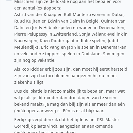
Misschien zijn ze de lokatie nog aan het bepalen voor
een aantal (ex-)toppers:
Astrid van der Knaap en Rolf Monteiro wonen in Dubai,
Ruud Kuijten en Edwin van Dalm in België, Quinten van
Dalm en Jordy Hilbink spelen en wonen in Denemarken,
Pierre Pelupessy in Zwitserland, Sonja Wåland-Mellink in
Noorwegen, Koen Ridder gaat in Italië spelen, Judith
Meulendijks, Eric Pang en Jao Yie spelen in Denemarken
en vele andere toppers spelen in Duitsland. Sommigen
zijn nog op vakantie.
Als Rob Ridder erbij zou zijn, dan moet hij eerst hersteld
zijn van zijn hartproblemen aangezien hij nu in het
ziekenhuis ligt.
Dus de lokatie is niet zo makkelijk te bepalen, maar wat
wil je als je dit minder dan drie dagen van te voren
bekend maakt? Je mag dan blij zijn als er meer dan één
(ex-)topper aanwezig is. Eén is er al blijkbaar.
Eerlijk gezegd denk ik dat het tijdens het RSL Master
Gorredijk plaats vindt, aangezien er aankomende
(ex-)toppers hieraan mee doen.