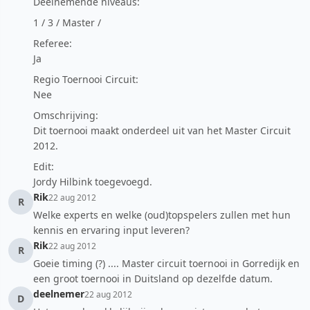
Deelnemende niveaus:
1 / 3 / Master /
Referee:
Ja
Regio Toernooi Circuit:
Nee
Omschrijving:
Dit toernooi maakt onderdeel uit van het Master Circuit
2012.
Edit:
Jordy Hilbink toegevoegd.
Rik
22 aug 2012
R
Welke experts en welke (oud)topspelers zullen met hun
kennis en ervaring input leveren?
Rik
22 aug 2012
R
Goeie timing (?) .... Master circuit toernooi in Gorredijk en
een groot toernooi in Duitsland op dezelfde datum.
deelnemer
22 aug 2012
D