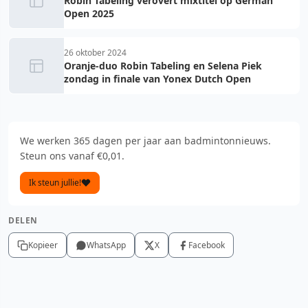
Robin Tabeling verovert mixtitel op German
Open 2025
26 oktober 2024
Oranje-duo Robin Tabeling en Selena Piek
zondag in finale van Yonex Dutch Open
We werken 365 dagen per jaar aan badmintonnieuws.
Steun ons vanaf €0,01.
Ik steun jullie!
DELEN
Kopieer
WhatsApp
X
Facebook