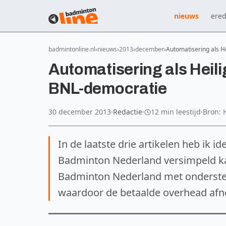
nieuws
ered
badmintonline.nl
nieuws
2013
december
Automatisering als He
Automatisering als Heili
BNL-democratie
30 december 2013
·
Redactie
·
12 min leestijd
·
Bron: 
In de laatste drie artikelen heb ik 
Badminton Nederland versimpeld ka
Badminton Nederland met onderste
waardoor de betaalde overhead afn