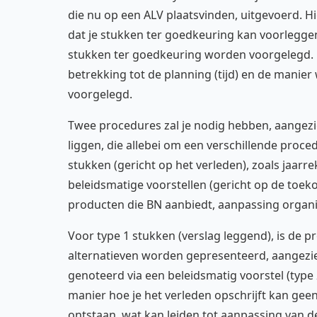
die nu op een ALV plaatsvinden, uitgevoerd. Hi
dat je stukken ter goedkeuring kan voorlegge
stukken ter goedkeuring worden voorgelegd. 
betrekking tot de planning (tijd) en de mani
voorgelegd.
Twee procedures zal je nodig hebben, aangez
liggen, die allebei om een verschillende proce
stukken (gericht op het verleden), zoals jaarrek
beleidsmatige voorstellen (gericht op de toek
producten die BN aanbiedt, aanpassing organisa
Voor type 1 stukken (verslag leggend), is de p
alternatieven worden gepresenteerd, aangezie
genoteerd via een beleidsmatig voorstel (type 
manier hoe je het verleden opschrijft kan gee
ontstaan, wat kan leiden tot aanpassing van de