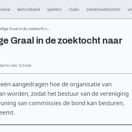
ivisie
kennisbank
spelers
clubs
zomerbadminton
vi
ilige Graal in de zoektocht n…
ge Graal in de zoektocht naar
Harm van Schaik
ideeën aangedragen hoe de organisatie van
n worden, zodat het bestuur van de vereniging
uning van commissies de bond kan besturen,
eemt.