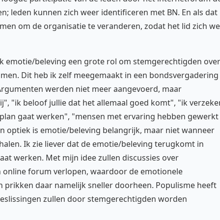
; leden kunnen zich weer identificeren met BN. En als dat
men om de organisatie te veranderen, zodat het lid zich we
aak emotie/beleving een grote rol om stemgerechtigden ove
mmen. Dit heb ik zelf meegemaakt in een bondsvergadering
d. Argumenten werden niet meer aangevoerd, maar
, "ik beloof jullie dat het allemaal goed komt", "ik verzeke
et plan gaat werken", "mensen met ervaring hebben gewerkt
 mijn optiek is emotie/beleving belangrijk, maar niet wanneer
len. Ik zie liever dat de emotie/beleving terugkomt in
aat werken. Met mijn idee zullen discussies over
en online forum verlopen, waardoor de emotionele
rikken daar namelijk sneller doorheen. Populisme heeft
eslissingen zullen door stemgerechtigden worden