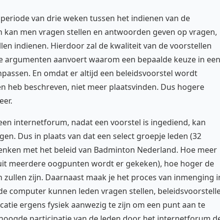
e periode van drie weken tussen het indienen van de
len kan men vragen stellen en antwoorden geven op vragen,
len indienen. Hierdoor zal de kwaliteit van de voorstellen
e argumenten aanvoert waarom een bepaalde keuze in ee
aanpassen. En omdat er altijd een beleidsvoorstel wordt
ven heb beschreven, niet meer plaatsvinden. Dus hogere
eer.
 een internetforum, nadat een voorstel is ingediend, kan
en. Dus in plaats van dat een select groepje leden (32
enken met het beleid van Badminton Nederland. Hoe meer
it meerdere oogpunten wordt er gekeken), hoe hoger de
en zullen zijn. Daarnaast maak je het proces van inmenging i
r de computer kunnen leden vragen stellen, beleidsvoorstell
atie ergens fysiek aanwezig te zijn om een punt aan te
hoogde participatie van de leden door het internetforum d