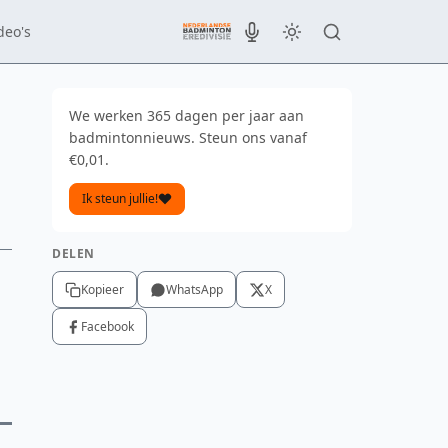
deo's
We werken 365 dagen per jaar aan
badmintonnieuws. Steun ons vanaf
€0,01.
Ik steun jullie!
DELEN
Kopieer
WhatsApp
X
Facebook