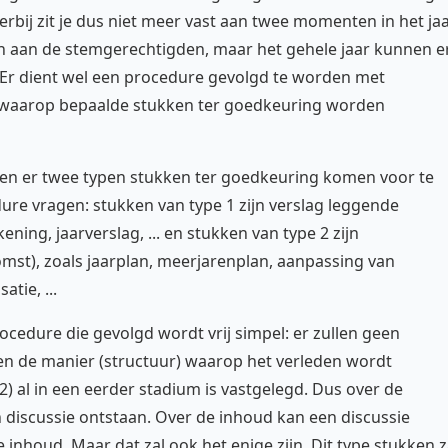
erbij zit je dus niet meer vast aan twee momenten in het ja
n aan de stemgerechtigden, maar het gehele jaar kunnen e
Er dient wel een procedure gevolgd te worden met
er waarop bepaalde stukken ter goedkeuring worden
ien er twee typen stukken ter goedkeuring komen voor te
dure vragen: stukken van type 1 zijn verslag leggende
ening, jaarverslag, ... en stukken van type 2 zijn
omst), zoals jaarplan, meerjarenplan, aanpassing van
tie, ...
rocedure die gevolgd wordt vrij simpel: er zullen geen
n de manier (structuur) waarop het verleden wordt
2) al in een eerder stadium is vastgelegd. Dus over de
n discussie ontstaan. Over de inhoud kan een discussie
 inhoud. Maar dat zal ook het enige zijn. Dit type stukken z