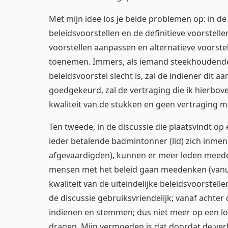
Met mijn idee los je beide problemen op: in d
beleidsvoorstellen en de definitieve voorstel
voorstellen aanpassen en alternatieve voorstel
toenemen. Immers, als iemand steekhoudend
beleidsvoorstel slecht is, zal de indiener dit 
goedgekeurd, zal de vertraging die ik hierbo
kwaliteit van de stukken en geen vertraging m
Ten tweede, in de discussie die plaatsvindt op
ieder betalende badmintonner (lid) zich inmeng
afgevaardigden), kunnen er meer leden meed
mensen met het beleid gaan meedenken (vanu
kwaliteit van de uiteindelijke beleidsvoorstell
de discussie gebruiksvriendelijk; vanaf achte
indienen en stemmen; dus niet meer op een loc
dragen. Mijn vermoeden is dat doordat de ver