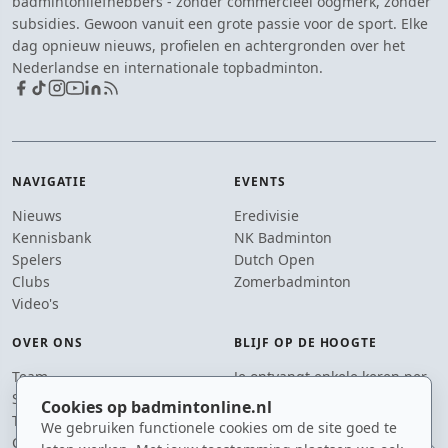
badmintonliefhebbers - zonder commercieel oogmerk, zonder
subsidies. Gewoon vanuit een grote passie voor de sport. Elke
dag opnieuw nieuws, profielen en achtergronden over het
Nederlandse en internationale topbadminton.
NAVIGATIE
EVENTS
Nieuws
Eredivisie
Kennisbank
NK Badminton
Spelers
Dutch Open
Clubs
Zomerbadminton
Video's
OVER ONS
BLIJF OP DE HOOGTE
Team
Je ontvangt enkele keren per
Supporters
jaar een e-mail met het
Cookies op badmintonline.nl
Tip de redactie
laatste badmintonnieuws.
We gebruiken functionele cookies om de site goed te
Contact