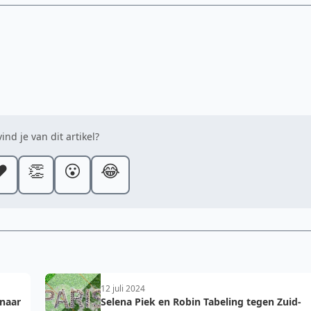
ind je van dit artikel?
️
👏
😮
😂
12 juli 2024
 naar
Selena Piek en Robin Tabeling tegen Zuid-