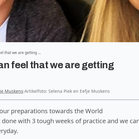
l that we are getting …
n feel that we are getting
fje Muskens
·
Artikelfoto: Selena Piek en Eefje Muskens
m our preparations towards the World
 done with 3 tough weeks of practice and we ca
eryday.