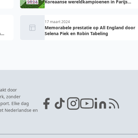
Koreaanse wereldkampioenen in Parijs
tijden Olympische Zomerspelen
17 maart 2024
Memorabele prestatie op All England door
n
Selena Piek en Robin Tabeling
akt door
rk, zonder
port. Elke dag
het Nederlandse en