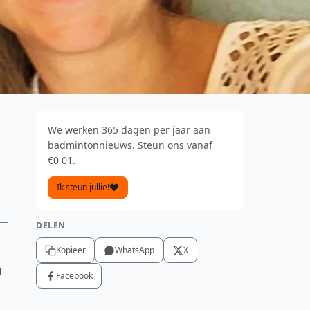
We werken 365 dagen per jaar aan
badmintonnieuws. Steun ons vanaf
€0,01.
Ik steun jullie!
DELEN
Kopieer
WhatsApp
X
n
Facebook