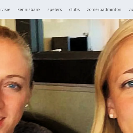
ivisie
kennisbank
spelers
clubs
zomerbadminton
vi