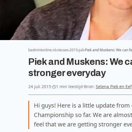
badmintonline.nl
nieuws
2015
juli
Piek and Muskens: We can fee
Piek and Muskens: We ca
stronger everyday
24 juli 2015
·
1 min leestijd
·
Bron:
Selena Piek en Ee
Hi guys! Here is a little update fro
Championship so far. We are almost
feel that we are getting stronger ev