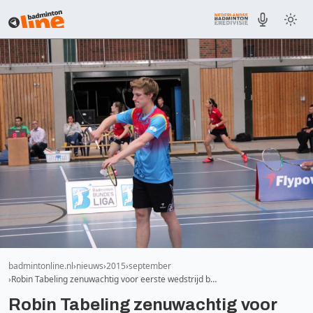
badmintonline.nl
nieuws
2015
september
Robin Tabeling zenuwachtig voor eerste wedstrijd b…
Robin Tabeling zenuwachtig voor