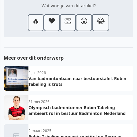
Wat vind je van dit artikel?
🔥
❤️
👏
😮
😂
Meer over dit onderwerp
2 juli 2026
Van badmintonbaan naar bestuurstafel: Robin
Tabeling is trots
31 mei 2026
Olympisch badmintonner Robin Tabeling
ambieert rol in bestuur Badminton Nederland
2 maart 2025
Robin Tabeling verovert mixtitel op German