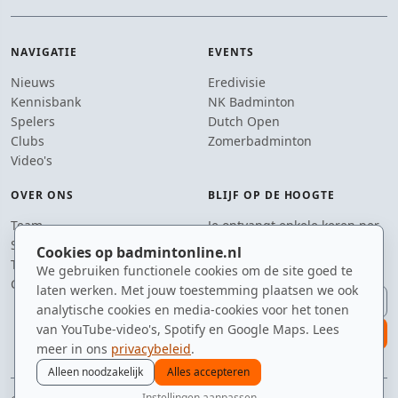
NAVIGATIE
EVENTS
Nieuws
Eredivisie
Kennisbank
NK Badminton
Spelers
Dutch Open
Clubs
Zomerbadminton
Video's
OVER ONS
BLIJF OP DE HOOGTE
Team
Je ontvangt enkele keren per
Supporters
jaar een e-mail met het
Cookies op badmintonline.nl
Tip de redactie
laatste badmintonnieuws.
We gebruiken functionele cookies om de site goed te
Contact
laten werken. Met jouw toestemming plaatsen we ook
E-mailadres
analytische cookies en media-cookies voor het tonen
van YouTube-video's, Spotify en Google Maps. Lees
aanmelden
meer in ons
privacybeleid
.
Alleen noodzakelijk
Alles accepteren
Instellingen aanpassen