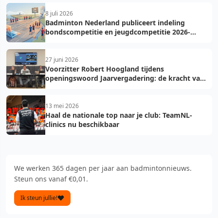
8 juli 2026
Badminton Nederland publiceert indeling
bondscompetitie en jeugdcompetitie 2026-
2027: voorkom fouten bij teamopgave
27 juni 2026
Voorzitter Robert Hoogland tijdens
openingswoord Jaarvergadering: de kracht van
vooruit
13 mei 2026
Haal de nationale top naar je club: TeamNL-
clinics nu beschikbaar
We werken 365 dagen per jaar aan badmintonnieuws.
Steun ons vanaf €0,01.
Ik steun jullie!