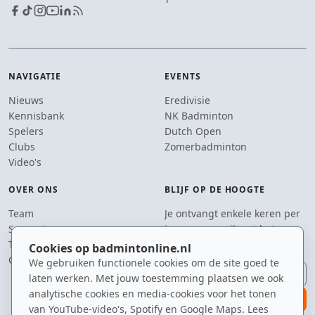
NAVIGATIE
EVENTS
Nieuws
Eredivisie
Kennisbank
NK Badminton
Spelers
Dutch Open
Clubs
Zomerbadminton
Video's
OVER ONS
BLIJF OP DE HOOGTE
Team
Je ontvangt enkele keren per
Supporters
jaar een e-mail met het
Tip de redactie
laatste badmintonnieuws.
Cookies op badmintonline.nl
Contact
We gebruiken functionele cookies om de site goed te
E-mailadres
laten werken. Met jouw toestemming plaatsen we ook
analytische cookies en media-cookies voor het tonen
aanmelden
van YouTube-video's, Spotify en Google Maps. Lees