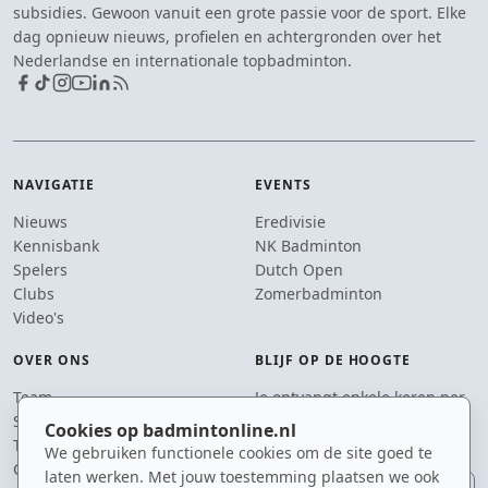
subsidies. Gewoon vanuit een grote passie voor de sport. Elke
dag opnieuw nieuws, profielen en achtergronden over het
Nederlandse en internationale topbadminton.
NAVIGATIE
EVENTS
Nieuws
Eredivisie
Kennisbank
NK Badminton
Spelers
Dutch Open
Clubs
Zomerbadminton
Video's
OVER ONS
BLIJF OP DE HOOGTE
Team
Je ontvangt enkele keren per
Supporters
jaar een e-mail met het
Cookies op badmintonline.nl
Tip de redactie
laatste badmintonnieuws.
We gebruiken functionele cookies om de site goed te
Contact
laten werken. Met jouw toestemming plaatsen we ook
E-mailadres