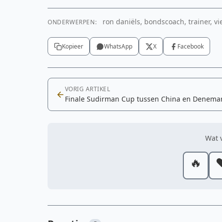
ron daniëls, bondscoach, trainer, v
ONDERWERPEN:
Kopieer
WhatsApp
X
Facebook
VORIG ARTIKEL
Finale Sudirman Cup tussen China en Denema
Wat v
🔥
❤