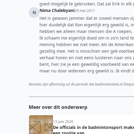
goed mogelijk te gebruiken. Dat zal Erik in elk
Nima Chalebyani
29 mei 2011
N
Het is gewoon jammer dat er zoveel mensen zijn
hier duidelijk dat Ron eigenlijk erg gewild is
hebben we alleen maar mensen die A roepen, en
Ik schaam me eigenlijk dood om in zo'n land te
mening hebben we niet meer. Als de Amerikane
gezellig mee. Het is misschien een gek voorbe
verhaal horen en niet eens luisteren naar ons z
bent, hier zie je een geweldig voorbeeld van e
maar nu door iedereen erg gewild is. Ik vindt d
Reacties zijn afkomstig uit de periode dat badmintonline.nl Disqus
Meer over dit onderwerp
13 juni 2026
De officials in de badmintonsport mak
een zooitje van