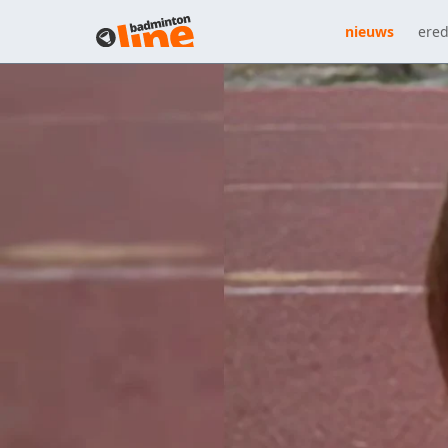
nieuws
ered