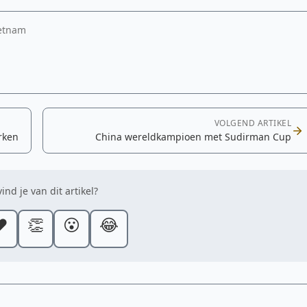
ietnam
VOLGEND ARTIKEL
rken
China wereldkampioen met Sudirman Cup
ind je van dit artikel?
️
👏
😮
😂