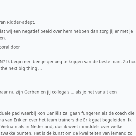
van Ridder-adept.
 dat wij een negatief beeld over hem hebben dan zorg jij er met je
en.
ooral door.
EN? Ik begin een beetje genoeg te krijgen van de beste man. Zo ho
the next big thing'...
r nu zijn Gerben en jij collega's ... als je het vanuit een
ividuele pad waarbij Ron Daniëls zal gaan fungeren als de coach die
 van Erik en over het team trainers die Erik gaat begeleiden. Ik
ietnam als in Nederland, dus ik weet inmiddels over welke
en zwakke punten. Het is de kunst om de kwaliteiten van iemand zo