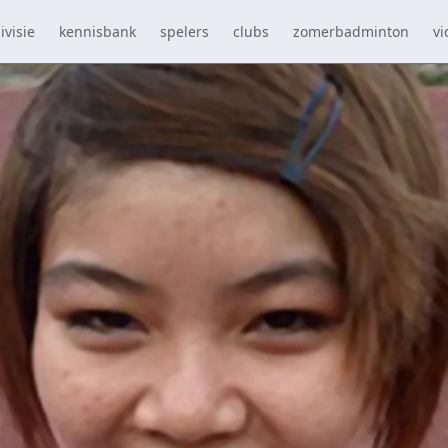
ivisie
kennisbank
spelers
clubs
zomerbadminton
vi