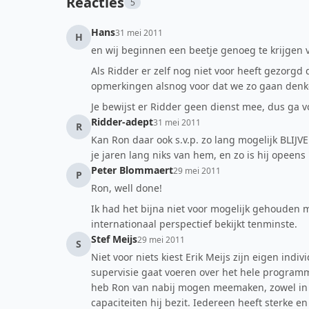
Reacties
5
Hans
31 mei 2011
H
en wij beginnen een beetje genoeg te krijgen 
Als Ridder er zelf nog niet voor heeft gezorgd
opmerkingen alsnog voor dat we zo gaan denk
Je bewijst er Ridder geen dienst mee, dus ga v
Ridder-adept
31 mei 2011
R
Kan Ron daar ook s.v.p. zo lang mogelijk BLIJV
je jaren lang niks van hem, en zo is hij opeens '
Peter Blommaert
29 mei 2011
P
Ron, well done!
Ik had het bijna niet voor mogelijk gehouden maa
internationaal perspectief bekijkt tenminste.
Stef Meijs
29 mei 2011
S
Niet voor niets kiest Erik Meijs zijn eigen ind
supervisie gaat voeren over het hele programma
heb Ron van nabij mogen meemaken, zowel in V
capaciteiten hij bezit. Iedereen heeft sterke 