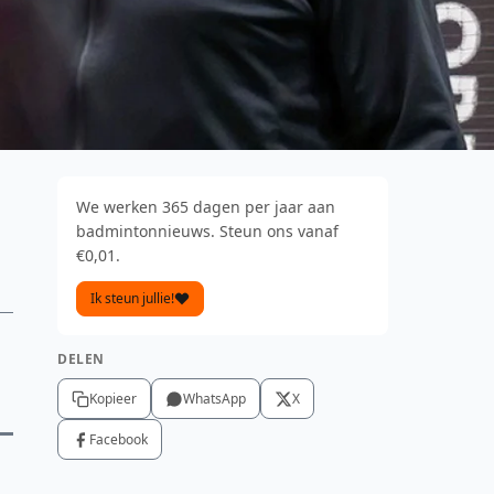
We werken 365 dagen per jaar aan
badmintonnieuws. Steun ons vanaf
€0,01.
Ik steun jullie!
DELEN
Kopieer
WhatsApp
X
Facebook