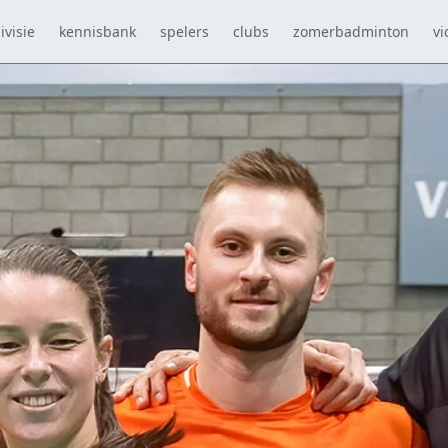
ivisie
kennisbank
spelers
clubs
zomerbadminton
vi