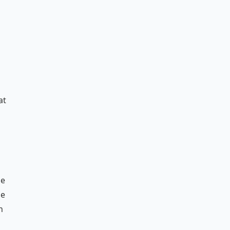
at
De
de
n