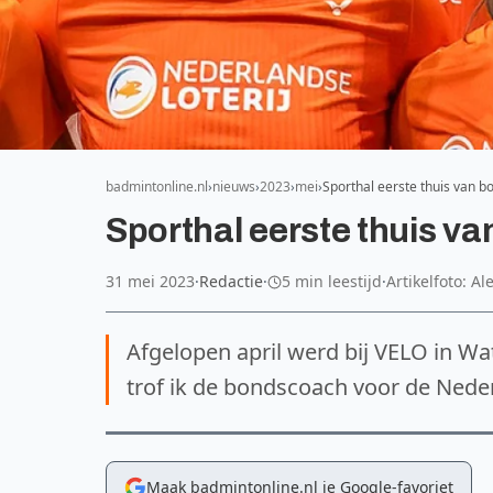
badmintonline.nl
nieuws
2023
mei
Sporthal eerste thuis van 
Sporthal eerste thuis v
31 mei 2023
·
Redactie
·
5 min leestijd
·
Artikelfoto: A
Afgelopen april werd bij VELO in Wa
trof ik de bondscoach voor de Neder
Maak badmintonline.nl je Google-favoriet