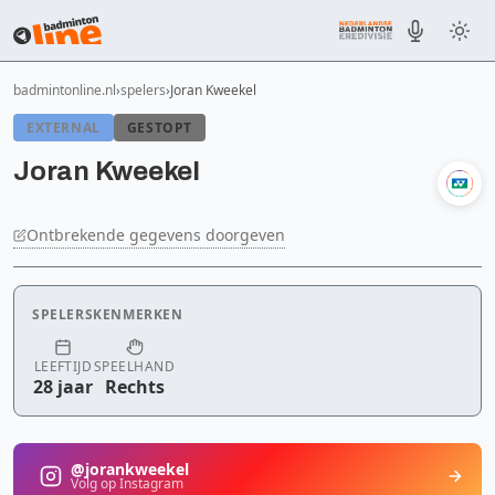
badmintonline.nl
spelers
Joran Kweekel
EXTERNAL
GESTOPT
Joran Kweekel
Ontbrekende gegevens doorgeven
SPELERSKENMERKEN
LEEFTIJD
SPEELHAND
28 jaar
Rechts
@jorankweekel
Volg op Instagram