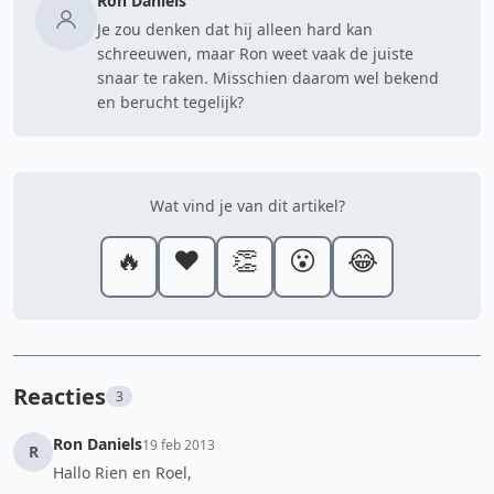
Ron Daniëls
Je zou denken dat hij alleen hard kan
schreeuwen, maar Ron weet vaak de juiste
snaar te raken. Misschien daarom wel bekend
en berucht tegelijk?
Wat vind je van dit artikel?
🔥
❤️
👏
😮
😂
Reacties
3
Ron Daniels
19 feb 2013
R
Hallo Rien en Roel,