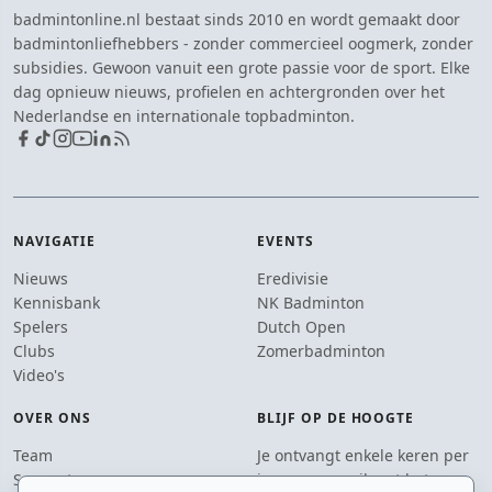
badmintonline.nl bestaat sinds 2010 en wordt gemaakt door
badmintonliefhebbers - zonder commercieel oogmerk, zonder
subsidies. Gewoon vanuit een grote passie voor de sport. Elke
dag opnieuw nieuws, profielen en achtergronden over het
Nederlandse en internationale topbadminton.
NAVIGATIE
EVENTS
Nieuws
Eredivisie
Kennisbank
NK Badminton
Spelers
Dutch Open
Clubs
Zomerbadminton
Video's
OVER ONS
BLIJF OP DE HOOGTE
Team
Je ontvangt enkele keren per
Supporters
jaar een e-mail met het