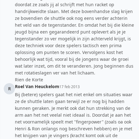
doordat ze zoals jij al schrijft met hun racket op
handrijkweidte slaan. Met deze bovenhandse slag krijen
ze bovendien de shuttle ook nog eens verder achterin
het veld van de tegenstander. En omdat het bij die kleine
jeugd bijna een gegarandeerd punt oplevert als je je
tegenstander zo ver mogelijk in zijn achterveld krijgt, is
deze techniek voor deze spelers tactisch een prima
oplossing om punten te scoren. Vervolgens kost het
behoorlijk wat tijd, vooral bij de jongens waar de groei
wat later inzet, om dit te veranderen. Jong beginnen dus
met rotatieslagen ver van het lichaam.
Rien de Korte
Roel Van Heuckelom
17 feb 2013
R
Bij (betere) spelers gaat het niet enkel om situaties waar
ze de shuttle laten gaan terwijl ze er nog bij hadden
kunnen geraken. Je merkt ook dat hun strekking van de
arm aan het net veelal niet ideaal is. Doordat je aan het
net voornamelijk speelt met "fingerpower" (zoals oa ook
Henri & Ron onlangs nog beschreven hebben) en je met
het knijpen van je vingers (kracht komt ook uit de