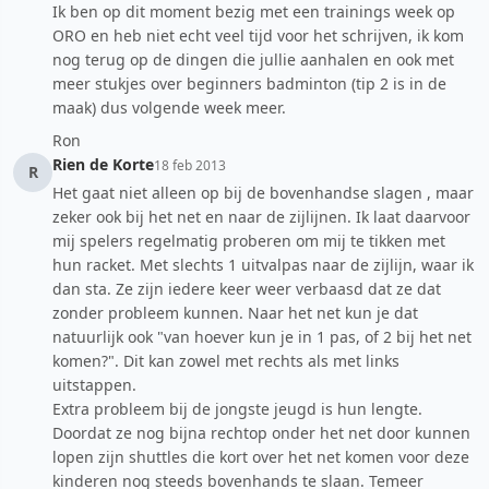
Ik ben op dit moment bezig met een trainings week op
ORO en heb niet echt veel tijd voor het schrijven, ik kom
nog terug op de dingen die jullie aanhalen en ook met
meer stukjes over beginners badminton (tip 2 is in de
maak) dus volgende week meer.
Ron
Rien de Korte
18 feb 2013
R
Het gaat niet alleen op bij de bovenhandse slagen , maar
zeker ook bij het net en naar de zijlijnen. Ik laat daarvoor
mij spelers regelmatig proberen om mij te tikken met
hun racket. Met slechts 1 uitvalpas naar de zijlijn, waar ik
dan sta. Ze zijn iedere keer weer verbaasd dat ze dat
zonder probleem kunnen. Naar het net kun je dat
natuurlijk ook "van hoever kun je in 1 pas, of 2 bij het net
komen?". Dit kan zowel met rechts als met links
uitstappen.
Extra probleem bij de jongste jeugd is hun lengte.
Doordat ze nog bijna rechtop onder het net door kunnen
lopen zijn shuttles die kort over het net komen voor deze
kinderen nog steeds bovenhands te slaan. Temeer