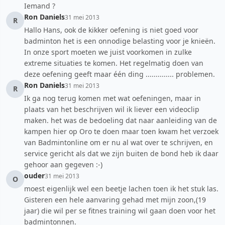
Iemand ?
Ron Daniels
31 mei 2013
R
Hallo Hans, ook de kikker oefening is niet goed voor
badminton het is een onnodige belasting voor je knieën.
In onze sport moeten we juist voorkomen in zulke
extreme situaties te komen. Het regelmatig doen van
deze oefening geeft maar één ding .............. problemen.
Ron Daniels
31 mei 2013
R
Ik ga nog terug komen met wat oefeningen, maar in
plaats van het beschrijven wil ik liever een videoclip
maken. het was de bedoeling dat naar aanleiding van de
kampen hier op Oro te doen maar toen kwam het verzoek
van Badmintonline om er nu al wat over te schrijven, en
service gericht als dat we zijn buiten de bond heb ik daar
gehoor aan gegeven :-)
ouder
31 mei 2013
O
moest eigenlijk wel een beetje lachen toen ik het stuk las.
Gisteren een hele aanvaring gehad met mijn zoon,(19
jaar) die wil per se fitnes training wil gaan doen voor het
badmintonnen.