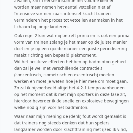
afvallen, zal in eerste instantie het volume kleiner
worden maar nemen het aantal vetcellen niet af.
Intensieve vormen zoals intensief kracht trainen
verminderen het proces tot vetcellen aanmaken in het
lichaam bij jonge kinderen.
Ook regel 2 kan wat mij betreft prima en is ook een prima
vorm van trainen zolang je het maar op de juiste manier
doet en je op een goede manier een juiste periodisering
maakt richting een bepaald piekmoment.
Wil het positieve effecten hebben op badminton gebied
dan zal je wel met verschillende contractie's
(concentrisch, isometrisch en excentrisch) moeten
werken en moet je weten hoe je hier mee om moet gaan.
Zo zal ik bijvoorbeeld altijd het 4-2-1 tempo aanhouden
op het moment dat ik met mijn sporters in deze fase zit,
hierdoor bevorder ik de snelle en explosieve bewegingen
welke nodig zijn voor het badminton.
Waar naar mijn mening de (denk) fout wordt gemaakt is
dat trainers nog steeds denken dat hun spelers
langzamer worden door krachttraining met ijzer. Ik vind,