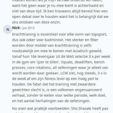
want het geen waar je nu mee komt is achterhaald en
niet van deze tijd. Ik ben trouwens altijd bereid hier een
open debat over te houden want het is belangrijk dat we
ons ontdoen van deze onzin.
Nick
1 jun 2013
N
Krachttraning is essentieel voor elke vorm van topsport,
dus ook zeker voor badminton. Het sterker en fitter
worden door middel van krachttraining is zelfs
noodzakelijk om mee te komen met Aziatisch geweld.
Vanaf hun 16e levensjaar zit de MAS selectie 3 x per week
in de gym om 'ijzer te tillen'. Squats, deadliften, bench
presses, core rotations, all oefeningen waar je atleet van
wordt worden daar gedaan. LCW ziet, nog steeds, 3 x in
de week af om zijn fitness level op een hoog peil te
houden. De fabel dat het training met zwaardere
gewichten slecht is, is een volkomen ongenuanceerd
verhaal, zonder te weten voor welke periode, welk doel,
en het aantal herhalingen van de oefeningen.
Nu even wat praktijk voorbeelden: Sho Shasaki heeft pas