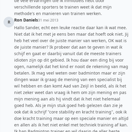
de vele ervaringen die ik inmiddels hebt door
verschillende sporters te trainen weet ik dat mijn
methode's en manieren van trainen werken.
Ron Daniels
31 mei 2013
R
Hallo Sander, echt een leuke reactie daar kan ik wat mee.
Niet dat ik het met je eens ben maar dat hoeft ook niet. Jij
heb het veel over de juiste manier van werken, OK wat is
de juiste manier? Ik probeer dat aan te geven in wat ik
schijf en gaat er daarbij vanuit dat de meeste trainers
idioten zijn op dit gebied. Ik hou daar een ding bij voor
ogen, namelijk dat het kind er nooit de rekening van mag
betalen. Ik mag veel weten over badminton maar er zijn
dingen waar ik graag de mening van een specialist bij
wil hebben en dan komt Aad van Zeijl in beeld, als ik het
niet zeker weet dan vraag ik hem om zijn mening en pas
mijn mening aan als hij vindt dat ik het niet helemaal
goed heb. Als je mijn stuk goed heb gelezen dan zie je
ook dat ik schrijf "core stability en kracht training", ook ik
doe kracht training maar op een speciale manier en altijd
en allen als ik het niet enkel met techniek training af kan.
Ik ban Badminton trainer en wil daarin de aller beste