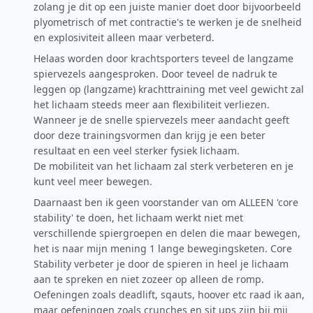
zolang je dit op een juiste manier doet door bijvoorbeeld
plyometrisch of met contractie's te werken je de snelheid
en explosiviteit alleen maar verbeterd.
Helaas worden door krachtsporters teveel de langzame
spiervezels aangesproken. Door teveel de nadruk te
leggen op (langzame) krachttraining met veel gewicht zal
het lichaam steeds meer aan flexibiliteit verliezen.
Wanneer je de snelle spiervezels meer aandacht geeft
door deze trainingsvormen dan krijg je een beter
resultaat en een veel sterker fysiek lichaam.
De mobiliteit van het lichaam zal sterk verbeteren en je
kunt veel meer bewegen.
Daarnaast ben ik geen voorstander van om ALLEEN 'core
stability' te doen, het lichaam werkt niet met
verschillende spiergroepen en delen die maar bewegen,
het is naar mijn mening 1 lange bewegingsketen. Core
Stability verbeter je door de spieren in heel je lichaam
aan te spreken en niet zozeer op alleen de romp.
Oefeningen zoals deadlift, sqauts, hoover etc raad ik aan,
maar oefeningen zoals crunches en sit ups zijn bij mij