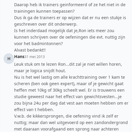
Daarop heb ik trainers geinformeerd of ze het niet in de
trainingen kunnen toepassen?
Dus ik ga de trainers er op wijzen dat er nu een stukje is
geschreven over dit onderwerp.
Is het inderdaad mogelijk dat je,Ron iets meer zou
kunnen schrijven over de oefeningen die evt. nuttig zijn
voor het badmintonnen?
Alvast bedankt!!
Hans
31 mei 2013
H
Leuk stuk om te lezen Ron...dit zal je niet willen horen,
maar je logica snijdt hout.
Nu is het wel lastig om alle krachttraining over 1 kam te
scheren (ben ook geen expert), maar of je gewicht gaat
heffen met 10kg of 30kg scheelt wel. Er is trouwens een
studie geweest naar het effect van gewichtsvesten...je
zou bijna 24u per dag dat vest aan moeten hebben om er
effect van t hebben.
V.w.b. de kikkersprongen, die oefening vind ik zelf er
nuttig; maar dan wel uitgevoerd op een zandondergrond
met daaraan voorafgaand een sprong naar achteren