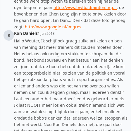
echt de wereldtop weten te bereiken toen hij naar de
gym begon te gaan
http://www.bwfbadminton.org...
, de
bovenbenen dan Chen Long zijn niet te ontwikkelen door
te gaan hardlopen, Lin Dan... Denk dat deze foto genoeg
zegt:
http://www.google.nl/imgres...
Ron Daniels
1 jun 2013
R
Hallo Wouter, Ik schijf ook graag zulke artikelen en ben
van mening dat meer trainers dit zouden moeten doen.
Het is helaas ook nodig om stukken te schrijven die de
bond, het bondsbureau en het bestuur aan het denken
zet (niet dat ik de hoop heb dat dit ook gebeurd). Je kunt
een topsportbeleid niet los zien van de politiek en vooral
het ge rotzooi dat plaats vindt in sport organisaties. Als
er iemand anders was die het van me over zou willen
nemen dan zou ik zeggen graag, maar iedereen denkt:"
Laat een ander het maar doen" en dus gebeurd er niets.
Ik laat NOOIT meer los en ook al trekt niemand zich wat
aan van wat ik schijf blijf ik door gaan, enkel en alleen
omdat de bobo's denken dat iedereen wel zal stoppen als
het niet werkt. Nou Ron Daniels dus niet, die gaat door
tot dat ze me begraven en ook dat is iets wat ik niet wil