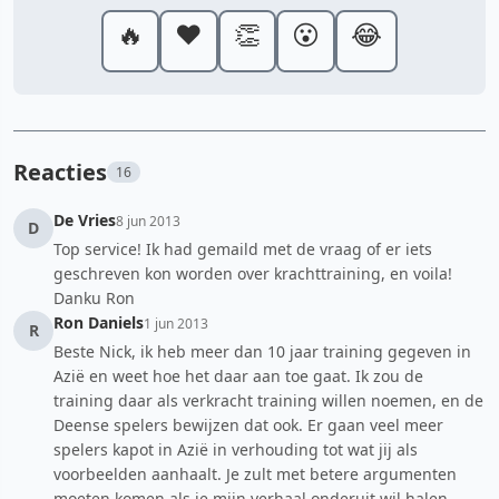
🔥
❤️
👏
😮
😂
Reacties
16
De Vries
8 jun 2013
D
Top service! Ik had gemaild met de vraag of er iets
geschreven kon worden over krachttraining, en voila!
Danku Ron
Ron Daniels
1 jun 2013
R
Beste Nick, ik heb meer dan 10 jaar training gegeven in
Azië en weet hoe het daar aan toe gaat. Ik zou de
training daar als verkracht training willen noemen, en de
Deense spelers bewijzen dat ook. Er gaan veel meer
spelers kapot in Azië in verhouding tot wat jij als
voorbeelden aanhaalt. Je zult met betere argumenten
moeten komen als je mijn verhaal onderuit wil halen,