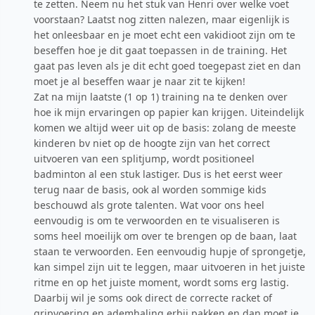
te zetten. Neem nu het stuk van Henri over welke voet
voorstaan? Laatst nog zitten nalezen, maar eigenlijk is
het onleesbaar en je moet echt een vakidioot zijn om te
beseffen hoe je dit gaat toepassen in de training. Het
gaat pas leven als je dit echt goed toegepast ziet en dan
moet je al beseffen waar je naar zit te kijken!
Zat na mijn laatste (1 op 1) training na te denken over
hoe ik mijn ervaringen op papier kan krijgen. Uiteindelijk
komen we altijd weer uit op de basis: zolang de meeste
kinderen bv niet op de hoogte zijn van het correct
uitvoeren van een splitjump, wordt positioneel
badminton al een stuk lastiger. Dus is het eerst weer
terug naar de basis, ook al worden sommige kids
beschouwd als grote talenten. Wat voor ons heel
eenvoudig is om te verwoorden en te visualiseren is
soms heel moeilijk om over te brengen op de baan, laat
staan te verwoorden. Een eenvoudig hupje of sprongetje,
kan simpel zijn uit te leggen, maar uitvoeren in het juiste
ritme en op het juiste moment, wordt soms erg lastig.
Daarbij wil je soms ook direct de correcte racket of
gripvoering en ademhaling erbij pakken en dan moet je