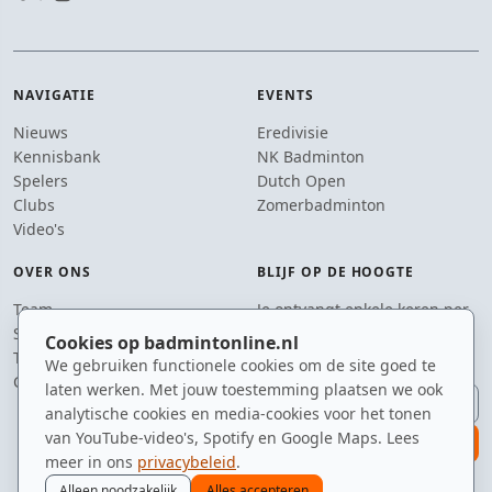
NAVIGATIE
EVENTS
Nieuws
Eredivisie
Kennisbank
NK Badminton
Spelers
Dutch Open
Clubs
Zomerbadminton
Video's
OVER ONS
BLIJF OP DE HOOGTE
Team
Je ontvangt enkele keren per
Supporters
jaar een e-mail met het
Cookies op badmintonline.nl
Tip de redactie
laatste badmintonnieuws.
We gebruiken functionele cookies om de site goed te
Contact
laten werken. Met jouw toestemming plaatsen we ook
E-mailadres
analytische cookies en media-cookies voor het tonen
van YouTube-video's, Spotify en Google Maps. Lees
aanmelden
meer in ons
privacybeleid
.
Alleen noodzakelijk
Alles accepteren