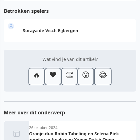
Betrokken spelers
Soraya de Visch Eijbergen
Wat vind je van dit artikel?
🔥
❤️
👏
😮
😂
Meer over dit onderwerp
26 oktober 2024
Oranje-duo Robin Tabeling en Selena Piek
zondag in finale van Yonex Dutch Open