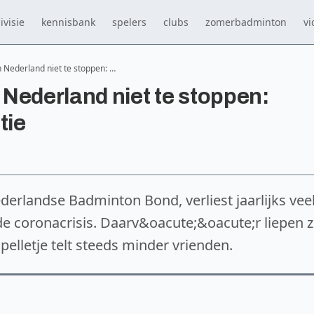
ivisie
kennisbank
spelers
clubs
zomerbadminton
vi
 Nederland niet te stoppen: …
Nederland niet te stoppen:
tie
rlandse Badminton Bond, verliest jaarlijks vee
 de coronacrisis. Daarv&oacute;&oacute;r liepen 
pelletje telt steeds minder vrienden.