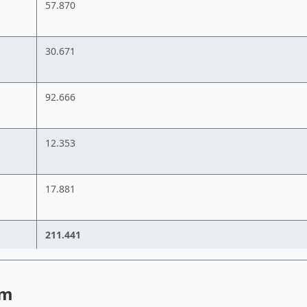
57.870
30.671
92.666
12.353
17.881
211.441
em