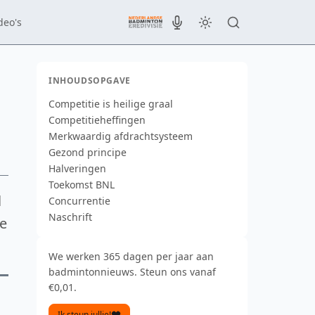
deo's
INHOUDSOPGAVE
Competitie is heilige graal
Competitieheffingen
Merkwaardig afdrachtsysteem
Gezond principe
Halveringen
Toekomst BNL
l
Concurrentie
Naschrift
ze
We werken 365 dagen per jaar aan
badmintonnieuws. Steun ons vanaf
€0,01.
Ik steun jullie!