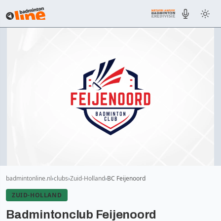
badmintonline.nl
clubs
Zuid-Holland
BC Feijenoord
ZUID-HOLLAND
Badmintonclub Feijenoord