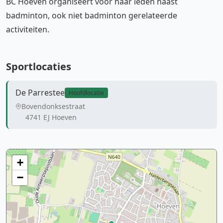
BC Hoeven organiseert voor haar leden naast
badminton, ook niet badminton gerelateerde
activiteiten.
Sportlocaties
De Parrestee
Hoofdlocatie
Bovendonksestraat
4741 EJ Hoeven
+
−