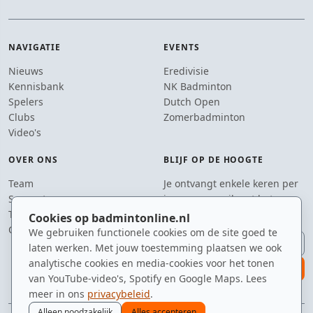
NAVIGATIE
EVENTS
Nieuws
Eredivisie
Kennisbank
NK Badminton
Spelers
Dutch Open
Clubs
Zomerbadminton
Video's
OVER ONS
BLIJF OP DE HOOGTE
Team
Je ontvangt enkele keren per
Supporters
jaar een e-mail met het
Tip de redactie
laatste badmintonnieuws.
Cookies op badmintonline.nl
Contact
We gebruiken functionele cookies om de site goed te
E-mailadres
laten werken. Met jouw toestemming plaatsen we ook
analytische cookies en media-cookies voor het tonen
aanmelden
van YouTube-video's, Spotify en Google Maps. Lees
meer in ons
privacybeleid
.
Alleen noodzakelijk
Alles accepteren