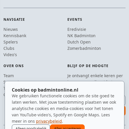
NAVIGATIE
EVENTS
Nieuws
Eredivisie
Kennisbank
NK Badminton
Spelers
Dutch Open
Clubs
Zomerbadminton
Video's
OVER ONS
BLIJF OP DE HOOGTE
Team
Je ontvangt enkele keren per
Supporters
jaar een e-mail met het
Tip de redactie
laatste badmintonnieuws.
Cookies op badmintonline.nl
Contact
We gebruiken functionele cookies om de site goed te
E-mailadres
laten werken. Met jouw toestemming plaatsen we ook
analytische cookies en media-cookies voor het tonen
aanmelden
van YouTube-video's, Spotify en Google Maps. Lees
meer in ons
privacybeleid
.
Alleen noodzakelijk
Alles accepteren