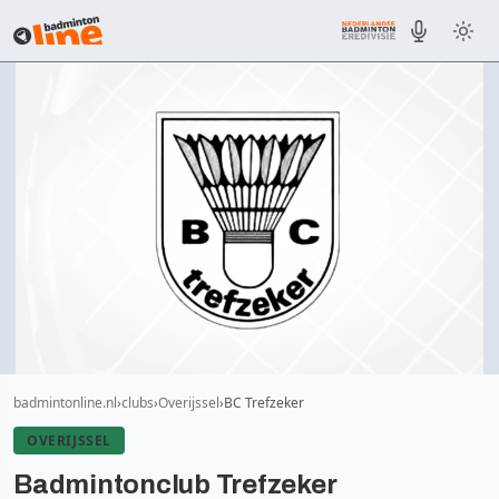
badmintonline.nl
clubs
Overijssel
BC Trefzeker
OVERIJSSEL
Badmintonclub Trefzeker