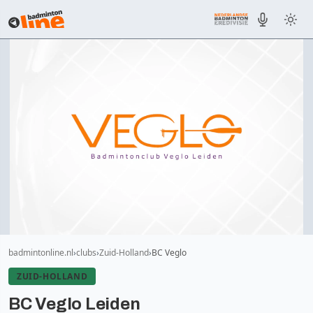
badmintonline.nl
clubs
Zuid-Holland
BC Veglo
ZUID-HOLLAND
BC Veglo Leiden