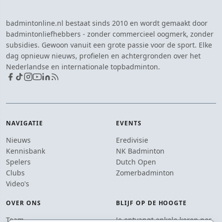
badmintonline.nl bestaat sinds 2010 en wordt gemaakt door
badmintonliefhebbers - zonder commercieel oogmerk, zonder
subsidies. Gewoon vanuit een grote passie voor de sport. Elke
dag opnieuw nieuws, profielen en achtergronden over het
Nederlandse en internationale topbadminton.
NAVIGATIE
EVENTS
Nieuws
Eredivisie
Kennisbank
NK Badminton
Spelers
Dutch Open
Clubs
Zomerbadminton
Video's
OVER ONS
BLIJF OP DE HOOGTE
Team
Je ontvangt enkele keren per