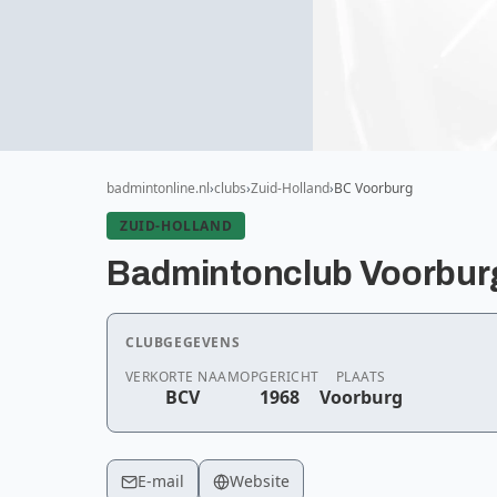
badmintonline.nl
clubs
Zuid-Holland
BC Voorburg
ZUID-HOLLAND
Badmintonclub Voorbur
CLUBGEGEVENS
VERKORTE NAAM
OPGERICHT
PLAATS
BCV
1968
Voorburg
E-mail
Website