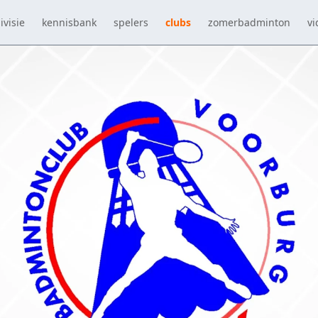
ivisie
kennisbank
spelers
clubs
zomerbadminton
vi