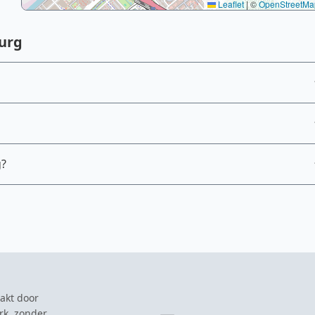
Leaflet
|
©
OpenStreetMa
urg
g?
akt door
rk, zonder